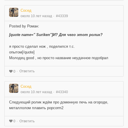
Сосед
около 10 лет назад
#43339
Posted by Роман:
[quote name=" Suriken"]И? Для чего этот ролик?
я просто сделал нож , поделился т.с.
опытом[/quote]
Молодец good , но просто название неудачное подобрал
Ответить
0
Сосед
около 10 лет назад
#43340
Следующий ролик ждём про доменную печь на огороде,
металлолом плавить popcorm2
Ответить
0