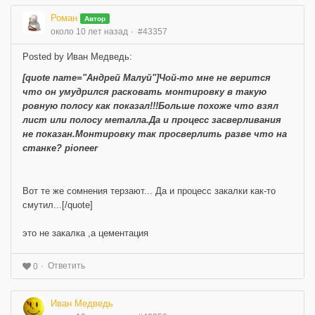
Роман
Автор
около 10 лет назад
#43357
Posted by Иван Медведь:
[quote name="Андрей Малуй"]Чой-то мне не верится
что он умудрился расковать монтировку в такую
ровную полосу как показал!!!Больше похоже что взял
лист или полосу металла.Да и процесс засверливания
не показан.Монтировку так просверлить разве что на
станке? pioneer
Вот те же сомнения терзают... Да и процесс закалки как-то
смутил...[/quote]
это не закалка ,а цементация
Ответить
0
Иван Медведь