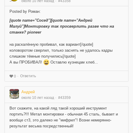
около 10 лет назад
#43358
Posted by Роман:
[quote name="Сосед"][quote name="Андрей
Малуй"]Монтировку так просверлить разве что на
станке? pioneer
на раскалённую пробивал, как вариант[/quote]
коловоротом сверлил, только заснять не удалось кадры
слишком тёмные получились[/quote]
А вы ПРОБИВАЛ!
Оставлю кузнецам хлеб...
Ответить
0
Андрей
около 10 лет назад
#43359
Вот скажите, на какой ляд такой хороший инструмент
портить?!!! Метал монтировки - обычная 45 сталь, бывает и
вообще ст3, это далеко не "мифрил"! Возни немерянно-
результат весьма посредственный!