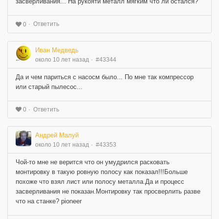
засверливания... На рукояти металл мягким что ли остался?
Ответить
0
Иван Медведь
около 10 лет назад
#43344
Да и чем париться с насосм было... По мне так компрессор
или старый пылесос...
Ответить
0
Андрей Малуй
около 10 лет назад
#43353
Чой-то мне не верится что он умудрился расковать
монтировку в такую ровную полосу как показал!!!Больше
похоже что взял лист или полосу металла.Да и процесс
засверливания не показан.Монтировку так просверлить разве
что на станке? pioneer