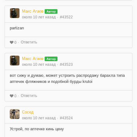
Макс Агаев
Автор
около 10 лет назад
#43522
partizan
Ответить
0
Макс Агаев
Автор
около 10 лет назад
#43523
вот сижу и думаю, может устроить распродажу барахла типа
аптечек фляжников и подобной бурды krutoi
Ответить
0
Сосед
около 10 лет назад
#43524
Устрой, по аптечке кинь цену