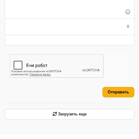
-
-
-
-
-
-
-
-
-
-
-
-
-
-
-
0
-
-
-
-
-
-
Отправить
Загрузить еще