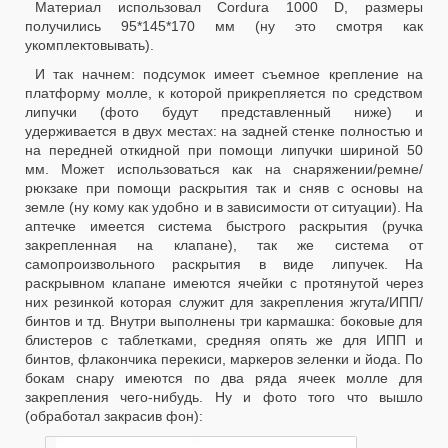
Материал использовал Cordura 1000 D, размеры
получились 95*145*170 мм (ну это смотря как
укомплектовывать).
И так начнем: подсумок имеет съемное крепление на
платформу молле, к которой прикрепляется по средством
липучки (фото будут представленный ниже) и
удерживается в двух местах: на задней стенке полностью и
на передней откидной при помощи липучки шириной 50
мм. Может использоваться как на снаряжении/ремне/
рюкзаке при помощи раскрытия так и сняв с основы на
земле (ну кому как удобно и в зависимости от ситуации). На
аптечке имеется система быстрого раскрытия (ручка
закрепленная на клапане), так же система от
самопроизвольного раскрытия в виде липучек. На
раскрывном клапане имеются ячейки с протянутой через
них резинкой которая служит для закрепления жгута/ИПП/
бинтов и тд. Внутри выполнены три кармашка: боковые для
блистеров с таблетками, средняя опять же для ИПП и
бинтов, флакончика перекиси, маркеров зеленки и йода. По
бокам снару имеются по два ряда ячеек молле для
закрепления чего-нибудь. Ну и фото того что вышло
(обработал закрасив фон):