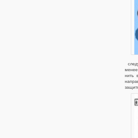
след
менее 
нить 
напра
защитн