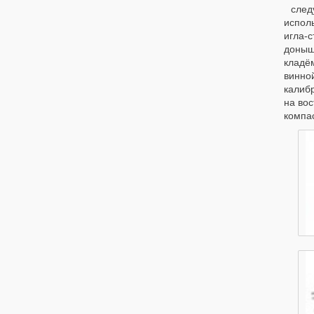
след
исполь
игла-
доныш
кладё
винной
калибр
на вос
компас