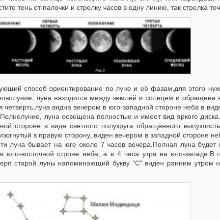
тите тень от палочки и стрелку часов в одну линию, так стрелка точ
ующий способ ориентирование по луне и её фазам,для этого нуж
новолуние, луна находится между землёй и солнцем и обращена к
 четверть,луна видна вечером в юго-западной стороне неба в вид
.Полнолуние, луна освещена полностью и имеет вид яркого диска.
чной стороне в виде светлого полукруга обращённого выпуклос
изогнутый в правую сторону, виден вечером в западной стороне не
рти луна бывает на юге около 7 часов вечера.Полная луна будет 
 в юго-восточной строне неба, а в 4 часа утра на юго-западе.В 
Серп старой луны напоминающий букву "С" виден ранним утром н
.