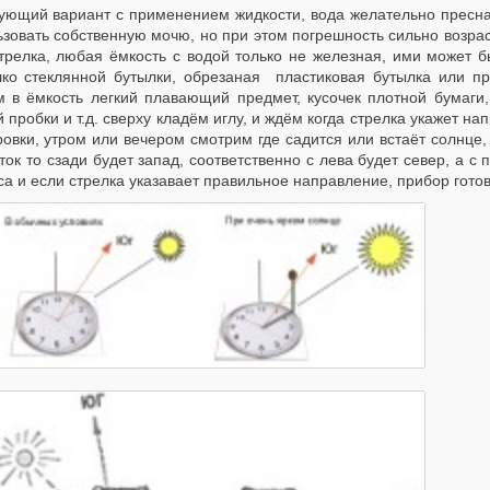
ующий вариант с применением жидкости, вода желательно пресна
зовать собственную мочю, но при этом погрешность сильно возрас
стрелка, любая ёмкость с водой только не железная, ими может б
ко стеклянной бутылки, обрезаная пластиковая бутылка или про
м в ёмкость легкий плавающий предмет, кусочек плотной бумаги, 
 пробки и т.д. сверху кладём иглу, и ждём когда стрелка укажет н
овки, утром или вечером смотрим где садится или встаёт солнце, в
ток то сзади будет запад, соответственно с лева будет север, а с
а и если стрелка указавает правильное направление, прибор готов.