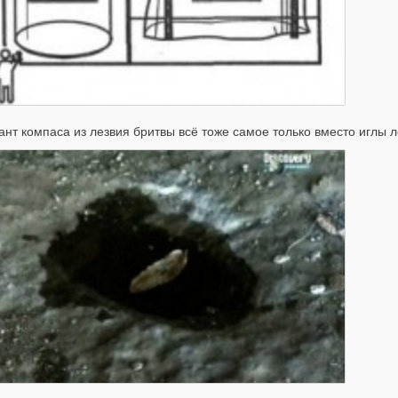
ант компаса из лезвия бритвы всё тоже самое только вместо иглы ле