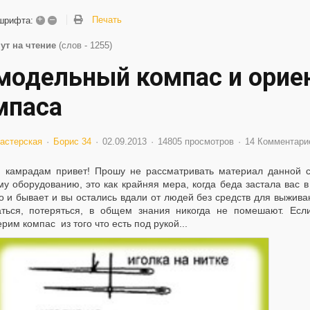
+
–
Печать
шрифта:
ут на чтение
(слов - 1255)
модельный компас и орие
мпаса
астерская
Борис 34
02.09.2013
14805 просмотров
14 Комментари
 камрадам привет! Прошу не рассматривать материал данной ст
му оборудованию, это как крайняя мера, когда беда застала вас 
о и бывает и вы остались вдали от людей без средств для выжива
аться, потеряться, в общем знания никогда не помешают. Есл
рим компас из того что есть под рукой...