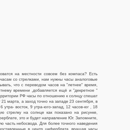
роватся на местности совсем без компаса? Есть
 часам со стрелками, нам нужны часы аналоговые
вать, что с переводом часов на "летнее" время,
тнему времени ,добавляется ещё и "декретное "
территории РФ часы по отношению к солнцу спешат
 21 марта, а заход точно на западе 23 сентября, в
утра- восток, 9 утра-юго-запад, 12 часов-юг , 18
ую стрелку на солнце как показано на рисунке,
ерблате, это и будет направление Юг. Запомните,
ную часть небосвода. Для более точного наведения
, поставленные в центр циферблата, вращая часы