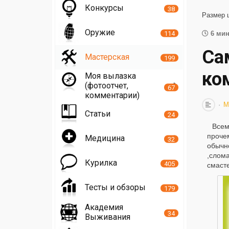
Конкурсы
38
Размер 
Оружие
114
6 мин
Са
Мастерская
199
ко
Моя вылазка
(фотоотчет,
67
комментарии)
М
Статьи
24
Всем
проче
Медицина
32
обычн
,слом
Курилка
405
смасте
Тесты и обзоры
179
Академия
34
Выживания