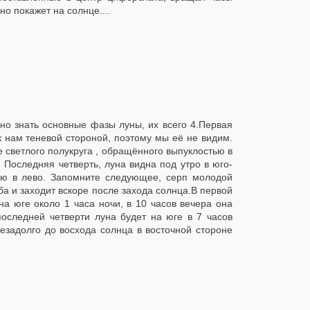
но покажет на солнце....
но знать основные фазы луны, их всего 4.Первая
 нам теневой стороной, поэтому мы её не видим.
е светлого полукруга , обращённого выпуклостью в
 Последняя четверть, луна видна под утро в юго-
тью в лево. Запомните следующее, серп молодой
ба и заходит вскоре после захода солнца.В первой
на юге около 1 часа ночи, в 10 часов вечера она
последней четверти луна будет на юге в 7 часов
езадолго до восхода солнца в восточной стороне