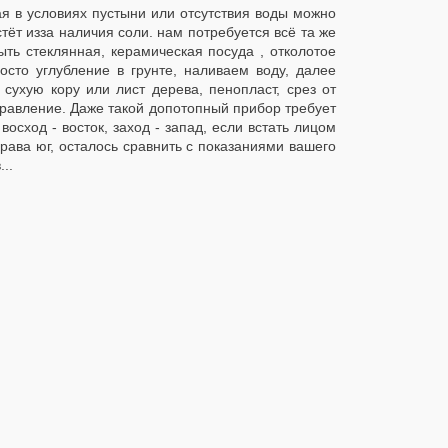
я в условиях пустыни или отсутствия воды можно
тёт изза наличия соли. нам потребуется всё та же
ыть стеклянная, керамическая посуда , отколотое
сто углубление в грунте, наливаем воду, далее
сухую кору или лист дерева, пенопласт, срез от
аправление. Даже такой допотопный прибор требует
осход - восток, заход - запад, если встать лицом
 права юг, осталось сравнить с показаниями вашего
..