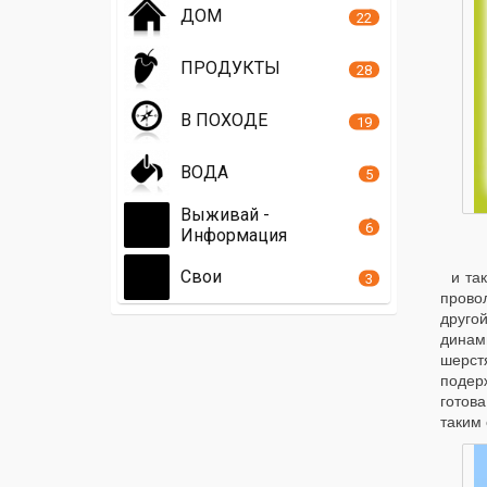
ДОМ
22
ПРОДУКТЫ
28
В ПОХОДЕ
19
ВОДА
5
Выживай -
6
Информация
Свои
и та
3
прово
друго
динам
шерстя
подер
готов
таким 