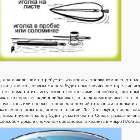
к, для начала нам потребуется изготовить стрелку компаса, это мо
локи ,скрепка, первым этапом будет намагничивание стрелки( иг
й нет, намагнитить иглу можно несколькими способами, при пом
иках плееров и радиоприёмниках, в электромоторчиках и т. д
ную ткань или волосы. Теперь для полной готовности стрелки-игл
жать конец иглы над огнём в течении 25 - 35 секунд, после чего
а, намагниченый конец будет указателем на Север, размагниченый
способом дома в спокойной обстановке, и хранить в микро НАЗе зав