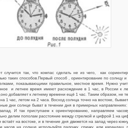
т случится так, что компас сделать не из чего, как сориенти
лько таких способов.Первый способ , ориентирование по солнцу и
релками, показывающими правильное, местное время. Нужно учиты
чное и летнее время имеют расхождение в 1 час, в России к ле
,оно добавляет к летнему времени ещё 1 час. Таким образом, не 
на 1 час, летом на 2 часа. Восход солнца точно на востоке, бывает
ные дни солнце быват в течении дня в примерных направлениях: 6 
-запад. И так приступаем к ориентированию, направляем часов
льно делим пополам расстояние между стрелкой и цифрой 1 на циф
 встаёт на востоке, и в течение дня движется на запад через юж
ки часов на солнце используйте палочку, спичку, или карандаш