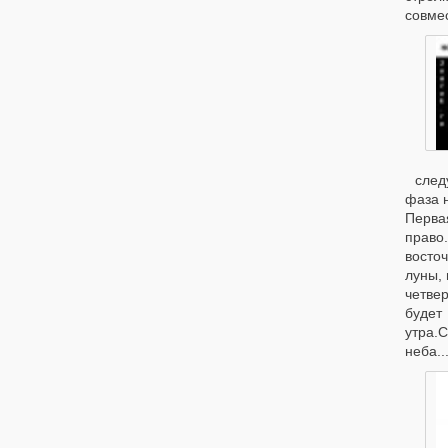
совмес
след
фаза 
Первая
право
восто
луны, 
четве
будет
утра.
неба..