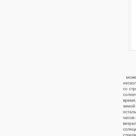
може
неско
со ст
солне
время
зимой 
осталь
часов
визуа
солнце
стрел