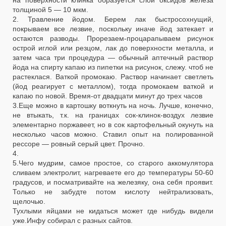
на поверхности клинка образуется слой оксидов железа
толщиной 5 — 10 мкм.
2. Травление йодом. Берем лак быстросохнущий,
покрываем все лезвие, поскольку иначе йод затекает и
остаются разводы. Прорезаем-процарапываем рисунок
острой иглой или резцом, лак до поверхности металла, и
затем часа три процедура — обычный аптечный раствор
йода на спирту капаю из пипетки на рисунок, слежу. чтоб не
растеклася. Ваткой промокаю. Раствор начинает светлеть
(йод реагирует с металлом), тогда промокаем ваткой и
капаю по новой. Время-от двадцати минут до трех часов
3.Еще можно в картошку воткнуть на ночь. Лучше, конечно,
не втыкать, т.к. на границах сок-клинок-воздух лезвие
элементарно поржавеет, но в сок картофельный окунуть на
несколько часов можно. Ставил опыт на полированной
рессоре — ровный серый цвет. Прочно.
4.
5.Чего мудрим, самое простое, со старого аккомулятора
сливаем электролит, нагреваете его до температуры 50-60
градусов, и посматривайте на железяку, она себя проявит.
Только не забудте потом кислоту нейтрализовать,
щелочью.
Тухлыми яйцами не кидаться может где нибудь видели
уже.Инфу собирал с разных сайтов.