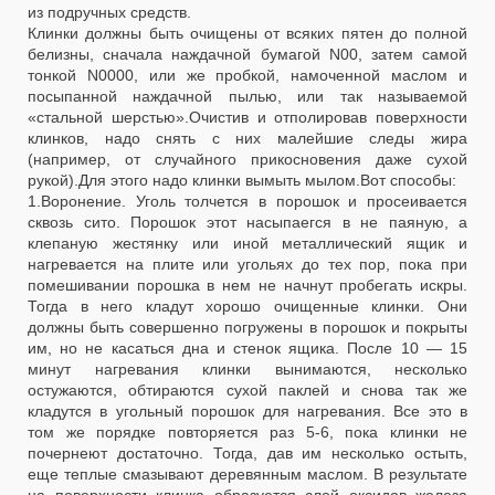
из подручных средств.
Клинки должны быть очищены от всяких пятен до полной
белизны, сначала наждачной бумагой N00, затем самой
тонкой N0000, или же пробкой, намоченной маслом и
посыпанной наждачной пылью, или так называемой
«стальной шерстью».Очистив и отполировав поверхности
клинков, надо снять с них малейшие следы жира
(например, от случайного прикосновения даже сухой
рукой).Для этого надо клинки вымыть мылом.Вот способы:
1.Воронение. Уголь толчется в порошок и просеивается
сквозь сито. Порошок этот насыпаегся в не паяную, а
клепаную жестянку или иной металлический ящик и
нагревается на плите или угольях до тех пор, пока при
помешивании порошка в нем не начнут пробегать искры.
Тогда в него кладут хорошо очищенные клинки. Они
должны быть совершенно погружены в порошок и покрыты
им, но не касаться дна и стенок ящика. После 10 — 15
минут нагревания клинки вынимаются, несколько
остужаются, обтираются сухой паклей и снова так же
кладутся в угольный порошок для нагревания. Все это в
том же порядке повторяется раз 5-6, пока клинки не
почернеют достаточно. Тогда, дав им несколько остыть,
еще теплые смазывают деревянным маслом. В результате