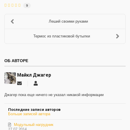
9
Леший своими руками
Термос из пластиковой бутылки
ОБ АВТОРЕ
Майкл Джагер
Подписаться
Майкл
на
Джагер
обновление
Джагер пока еще ничего не указал никакой информации
автора
Последние записи авторов
Больше записей автора
Модульный нагрудник
27.07.2014