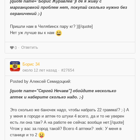
[quote name="Борис Журавлёв"]Где я живу с
марганцовкой проблем нет, покупай сколько нужно без
ограничений ;-)
Пришли нам в Челябинск пару кг? ))[/quote]
Нет уж лучше вы к нам
Ответить
0
Борис 34
около 12 лет назад
#27654
Posted by Алексей Семидоцкий:
[quote name="Сергей Нечаев"] обойдите несколько
аптек и наберите сколько надо. ;-)
Это сколько же баночек надо, чтобы набрать 22 грамма!? ;-) А
у меня в городе и аптек-то штуки 4 всего, да и то не уверен
есть ли она там? А на работе ее сейчас вообще нет.[/quote]
Чтож у вас за город такой? Всего 4 аптеки? :eek: У меня в
станице и то 2