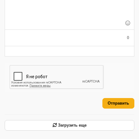
-
-
-
-
-
-
-
-
-
-
-
-
-
-
-
-
-
-
-
-
-
0
-
-
-
-
-
-
Отправить
Загрузить еще