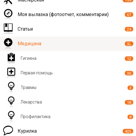
199
Моя вылазка (фотоотчет, комментарии)
67
Статьи
24
Медицина
32
Гигиена
12
Первая помощь
36
Травмы
3
Лекарства
18
Профилактика
8
Курилка
405