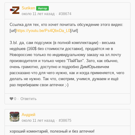
Suriken
Автор
около 11 лет назад
#38674
Ссылка для тех, кто хочет почитать обсуждение этого видео:
[url]
https://youtu.be/Ps4QbxDa_L0
[/url]
З.Ы. да, сам подсумок (в полной комплектации) - весьма
недёшев (160$ без стоимости доставки), продаётся не в
Новороссию только по индивидуальному заказу на эл.почту
производителя и только через "ПайПал". Зато, как обычно,
очень грамотно, доступно и подробно ДимЮрьевичем
рассказано что для чего нужно, как и когда применяется, чего
делать не нужно. Так что, смотрим, учимся, думаем и ещё
раз перебираем свои аптечки ;-)
Ответить
0
Андрей
около 11 лет назад
#38675
хороший коментарий, полезный и без аптечки!