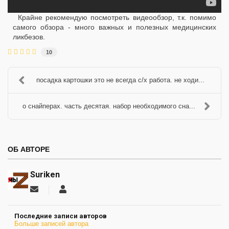
Крайне рекомендую посмотреть видеообзор, т.к. помимо
самого обзора - много важных и полезных медицинских
ликбезов.
10
посадка картошки это не всегда с/х работа. не ходи...
о снайперах. часть десятая. набор необходимого сна...
ОБ АВТОРЕ
Suriken
Подписаться
Suriken
на
обновление
Последние записи авторов
автора
Больше записей автора