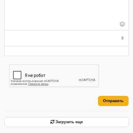
-
-
-
-
-
-
-
-
-
-
-
-
-
-
-
-
-
-
-
-
-
-
-
-
0
-
-
-
-
-
-
Отправить
Загрузить еще