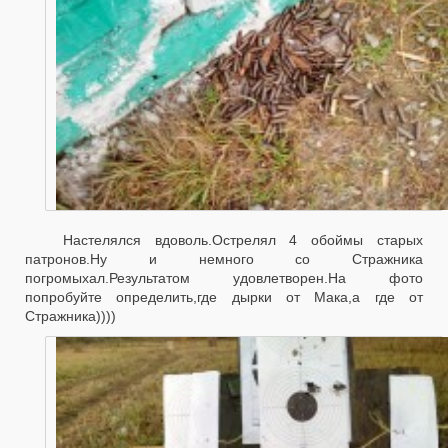
Настелялся вдоволь.Острелял 4 обоймы старых
патронов.Ну и немного со Стражника
погромыхал.Результатом удовлетворен.На фото
попробуйте определить,где дырки от Мака,а где от
Стражника))))