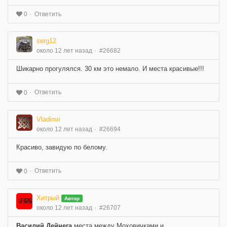
Ответить
0
serg12
около 12 лет назад
#26682
Шикарно прогулялся. 30 км это немало. И места красивые!!!
Ответить
0
Vladimir
около 12 лет назад
#26694
Красиво, завидую по белому.
Ответить
0
Хитрый
Автор
около 12 лет назад
#26707
Василий Дейнега
места между Моховичками и