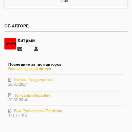
Смо...
ОБ АВТОРЕ
Хитрый
Подписаться
Хитрый
на
обновление
Последние записи авторов
автора
Больше записей автора
Смерть Председателя
29.03.2017
Тот самый Керамбит.
30.07.2014
Быт Рогачевских Партизан
11.07.2014