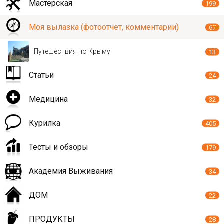
Мастерская
199
Моя вылазка (фотоотчет, комментарии)
67
Путешествия по Крыму
13
Статьи
24
Медицина
32
Курилка
405
Тесты и обзоры
179
Академия Выживания
34
ДОМ
22
ПРОДУКТЫ
28