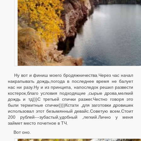
Ну вот и финиш моего бродяжничества.Через час начал
накрапывать дождь,погода в последнее время не балует
нас ни разу.Ну и из принципа, напоследок решил развести
костерок,благо условия подходящие ,сырые дрова,мелкий
дождь и тд)))С третьей спички разжег.Честно говоря это
были термитные спички))))Кстати ,для заготовки дровишек
использовал этот безымянный девайс.Советую всем.Стоит
200 рублей---зубастый,удобный ,легкий.Лично у меня
займет место почетное в ТЧ.
Вот оно.