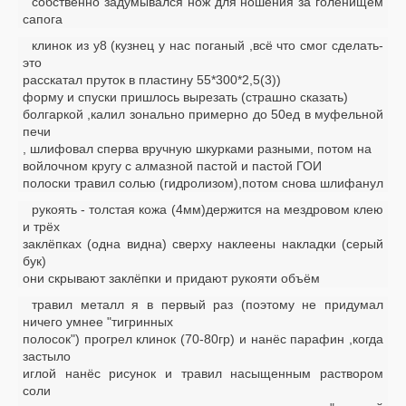
собственно задумывался нож для ношения за голенищем
сапога
клинок из у8 (кузнец у нас поганый ,всё что смог сделать-
это
расскатал пруток в пластину 55*300*2,5(3))
форму и спуски пришлось вырезать (страшно сказать)
болгаркой ,калил зонально примерно до 50ед в муфельной
печи
, шлифовал сперва вручную шкурками разными, потом на
войлочном кругу с алмазной пастой и пастой ГОИ
полоски травил солью (гидролизом),потом снова шлифанул
рукоять - толстая кожа (4мм)держится на мездровом клею
и трёх
заклёпках (одна видна) сверху наклеены накладки (серый
бук)
они скрывают заклёпки и придают рукояти объём
травил металл я в первый раз (поэтому не придумал
ничего умнее "тигринных
полосок") прогрел клинок (70-80гр) и нанёс парафин ,когда
застыло
иглой нанёс рисунок и травил насыщенным раствором
соли