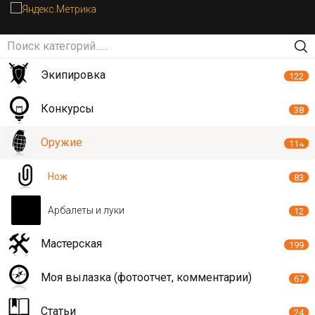
Экипировка
122
Конкурсы
38
Оружие
114
Нож
83
Арбалеты и луки
12
Мастерская
199
Моя вылазка (фотоотчет, комментарии)
67
Статьи
24