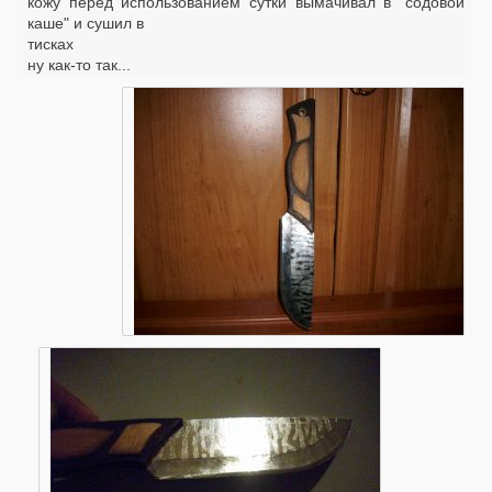
кожу перед использованием сутки вымачивал в "содовой
каше" и сушил в
тисках
ну как-то так...