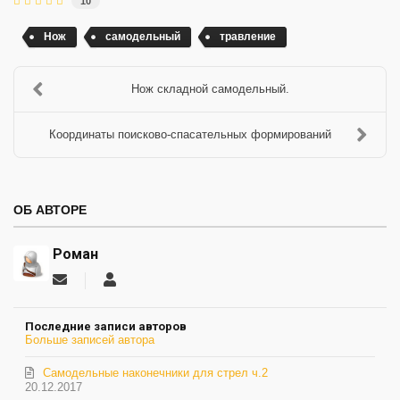
10
Нож
самодельный
травление
Нож складной самодельный.
Координаты поисково-спасательных формирований
ОБ АВТОРЕ
Роман
Подписаться
Роман
на
обновление
Последние записи авторов
автора
Больше записей автора
Самодельные наконечники для стрел ч.2
20.12.2017