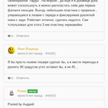
своеобразной "гарды". На морозе , да ещё и в рукавице рука
может соскользнуть и можно распластать себе две первых
фаланги пальцев. Выход- небольшая пластина с прорезью ,
упирающаяся в лезвие с переди и фиксируемая рукояткой
ножа с зади. Работает отлично, сделать недолго. Сам
тспользовал для этого 3 мм пластину нержавейки.
Ответить
0
Иван Медведь
около 9 лет назад
#44351
Я бы просто лезвие пошире сделал бы, а в месте перехода в
рукоять 90 градусов угол оставил бы, а не 45...
Ответить
0
Роман
Автор
около 9 лет назад
#44353
Posted by Андрей: