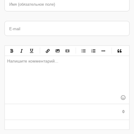
Имя (обязательное поле)
E-mail
-
-
-
-
-
-
-
-
-
-
-
-
-
-
-
-
-
-
-
-
-
-
-
-
-
-
-
-
-
-
-
-
-
-
-
-
-
-
-
0
-
-
-
-
-
-