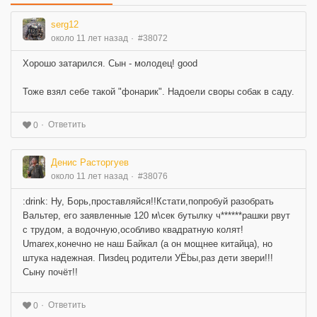
serg12
около 11 лет назад
#38072
Хорошо затарился. Сын - молодец! good
Тоже взял себе такой "фонарик". Надоели своры собак в саду.
Ответить
0
Денис Расторгуев
около 11 лет назад
#38076
:drink: Ну, Борь,проставляйся!!Кстати,попробуй разобрать
Вальтер, его заявленные 120 м\сек бутылку ч******рашки рвут
с трудом, а водочную,особливо квадратную колят!
Umarex,конечно не наш Байкал (а он мощнее китайца), но
штука надежная. Пизdeц родители УЁbы,раз дети звери!!!
Сыну почёт!!
Ответить
0