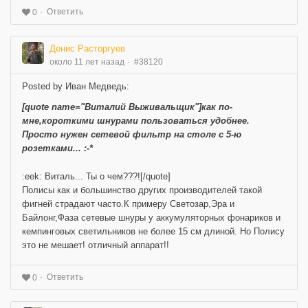
Ответить
0
Денис Расторгуев
около 11 лет назад
#38120
Posted by Иван Медведь:
[quote name="Виталий Выживальщик"]как по-
мне,короткими шнурами пользоваться удобнее.
Просто нужен сетевой фильтр на столе с 5-ю
розетками... :-*
:eek: Виталь... Ты о чем???![/quote]
Полисы как и большинство других производителей такой
фигней страдают часто.К примеру Светозар,Эра и
Байлонг,Фаза сетевые шнуры у аккумуляторных фонариков и
кемпинговых светильников не более 15 см длиной. Но Полису
это не мешает! отличный аппарат!!
Ответить
0