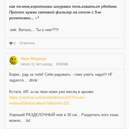
как по-мне,короткими шнурами пользоваться удобнее.
Просто нужен сетевой фильтр на столе с 5-ю
розетками... :-*
:eek: Виталь... Ты о чем???!
Ответить
0
Иван Медведь
около 11 лет назад
#38086
Борис, рад за тебя! Себя радовать - тоже уметь надо!!! НГ
задался... :drink:
Кстати, ИЛ -ы на твои ножи уже месяц в архиве
https://vizhivai.com/soobshhestvo/4770-ivan-
medved/photos/album?albumid=321
Хороший РАЗДЕЛОЧНЫЙ нож в 30 см... Разделать кого хошь
можно... :lol: