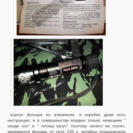
корпус фонаря из алюминия, в коробке даже есть
инструкция, я в совершенстве владею только немецким "
хенде хох" и " гитлер капут" поэтому ничего не понял,
заряжается фонарь от сети 220 v, китайцы пожадничали