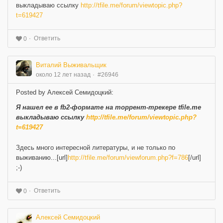
выкладываю ссылку
http://tfile.me/forum/viewtopic.php?
t=619427
Ответить
0
Виталий Выживальщик
около 12 лет назад
#26946
Posted by Алексей Семидоцкий:
Я нашел ее в fb2-формате на торрент-трекере tfile.me
выкладываю ссылку
http://tfile.me/forum/viewtopic.php?
t=619427
Здесь много интересной литературы, и не только по
выживанию...[url]
http://tfile.me/forum/viewforum.php?f=786
[/url]
;-)
Ответить
0
Алексей Семидоцкий