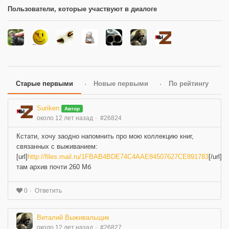
Пользователи, которые участвуют в диалоге
Старые первыми
Новые первыми
По рейтингу
Suriken
Автор
около 12 лет назад
#26824
Кстати, хочу заодно напомнить про мою коллекцию книг,
связанных с выживанием:
[url]
http://files.mail.ru/1FBAB4BDE74C4AAE84507627CE891783
[/url]
там архив почти 260 Мб
Ответить
0
Виталий Выживальщик
около 12 лет назад
#26827