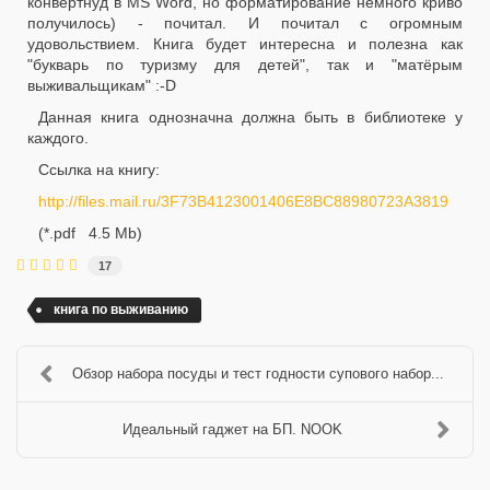
конвертнуд в MS Word, но форматирование немного криво
получилось) - почитал. И почитал с огромным
удовольствием. Книга будет интересна и полезна как
"букварь по туризму для детей", так и "матёрым
выживальщикам" :-D
Данная книга однозначна должна быть в библиотеке у
каждого.
Ссылка на книгу:
http://files.mail.ru/3F73B4123001406E8BC88980723A3819
(*.pdf 4.5 Mb)
17
книга по выживанию
Обзор набора посуды и тест годности супового набор...
Идеальный гаджет на БП. NOOK