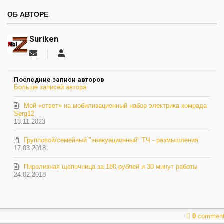
ОБ АВТОРЕ
Suriken
Подписаться
Suriken
на
обновление
Последние записи авторов
автора
Больше записей автора
Мой «ответ» на мобилизационный набор электрика комрада
Serg12
13.11.2023
Групповой/семейный "эвакуационный" ТЧ - размышления
17.03.2018
Пиролизная щепочница за 180 рублей и 30 минут работы
24.02.2018
0
commen