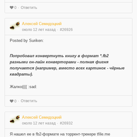
Ответить
0
Алексей Семидоцкий
около 12 лет назад
#26926
Posted by Suriken:
Попробовал конвертнуть книгу в формат *.fb2
разными он-лайн конверторами - полная фигня
получается (например, вместо всех картинок - чёрные
квадраты).
Жалко(((( :sad:
Ответить
0
Алексей Семидоцкий
около 12 лет назад
#26932
Я нашел ее в fb2-формате на торрент-трекере tfile.me