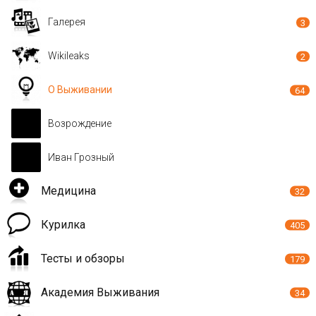
Галерея
3
Wikileaks
2
О Выживании
64
Возрождение
Иван Грозный
Медицина
32
Курилка
405
Тесты и обзоры
179
Академия Выживания
34