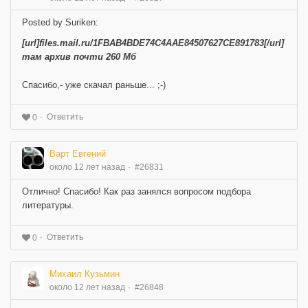
Posted by Suriken:
[url]files.mail.ru/1FBAB4BDE74C4AAE84507627CE891783[/url]
там архив почти 260 Мб
Спасибо,- уже скачал раньше... ;-)
Ответить
0
Варт Евгений
около 12 лет назад
#26831
Отлично! Спасибо! Как раз занялся вопросом подбора
литературы.
Ответить
0
Михаил Кузьмин
около 12 лет назад
#26848