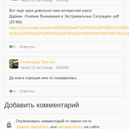
около 12 лет назад
#30698
Вот ещё одна довольно-таки интересная книга:
Дарман -Учебник Выживания в Экстремальных Ситуациях-.pdf
(20 Мб)
https://cloud.mail.ru/public/80d76591bef9/%D0%94%D0%B0%D
%D0%A3%D1%87%D0%B5%D0%B1%D0%BD%D0%B8%D0%BA%20
Ответить
0
Александр Тростин
около 12 лет назад
#33469
Да книга хорошая мне оч.понравилась
Ответить
0
Добавить комментарий
Опубликовать комментарий от имени гостя
Зарегистрируйтесь
или
авторизуйтесь
на сайте.