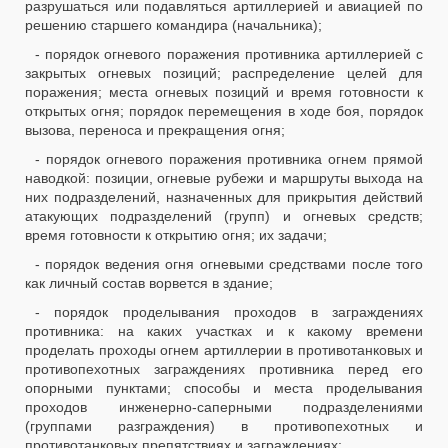
разрушаться или подавляться артиллерией и авиацией по
решению старшего командира (начальника);
- порядок огневого поражения противника артиллерией с
закрытых огневых позиций; распределение целей для
поражения; места огневых позиций и время готовности к
открытых огня; порядок перемещения в ходе боя, порядок
вызова, переноса и прекращения огня;
- порядок огневого поражения противника огнем прямой
наводкой: позиции, огневые рубежи и маршруты выхода на
них подразделений, назначенных для прикрытия действий
атакующих подразделений (групп) и огневых средств;
время готовности к открытию огня; их задачи;
- порядок ведения огня огневыми средствами после того
как личный состав ворвется в здание;
- порядок проделывания проходов в заграждениях
противника: на каких участках и к какому времени
проделать проходы огнем артиллерии в противотанковых и
противопехотных заграждениях противника перед его
опорными пунктами; способы и места проделывания
проходов инженерно-саперными подразделениями
(группами разграждения) в противопехотных и
противотанковых препятствиях и заграждениях;