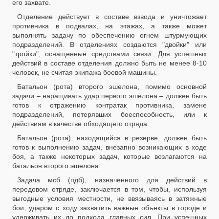
его захвате.
Отделение действует в составе взвода и уничтожает
противника в подвалах, на этажах, а также может
выполнять задачу по обеспечению огнем штурмующих
подразделений. В отделениях создаются "двойки" или
"тройки", оснащенные средствами связи. Для успешных
действий в составе отделения должно быть не менее 8-10
человек, не считая экипажа боевой машины.
Батальон (рота) второго эшелона, помимо основной
задачи – наращивать удар первого эшелона – должен быть
готов к отражению контратак противника, замене
подразделений, потерявших боеспособность, или к
действиям в качестве обходящего отряда.
Батальон (рота), находящийся в резерве, должен быть
готов к выполнению задач, внезапно возникающих в ходе
боя, а также некоторых задач, которые возлагаются на
батальон второго эшелона.
Задача мсб (пдб), назначенного для действий в
передовом отряде, заключается в том, чтобы, используя
выгодные условия местности, не ввязываясь в затяжные
бои, ударом с ходу захватить важные объекты в городе и
удерживать их до подхода главных сил. При успешных