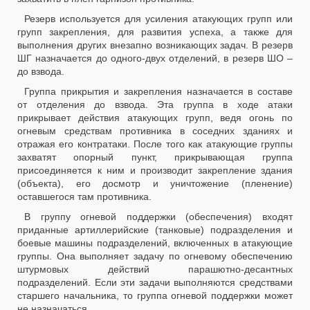
Резерв используется для усиления атакующих групп или
групп закрепления, для развития успеха, а также для
выполнения других внезапно возникающих задач. В резерв
ШГ назначается до одного-двух отделений, в резерв ШО –
до взвода.
Группа прикрытия и закрепления назначается в составе
от отделения до взвода. Эта группа в ходе атаки
прикрывает действия атакующих групп, ведя огонь по
огневым средствам противника в соседних зданиях и
отражая его контратаки. После того как атакующие группы
захватят опорный пункт, прикрывающая группа
присоединяется к ним и производит закрепление здания
(объекта), его досмотр и уничтожение (пленение)
оставшегося там противника.
В группу огневой поддержки (обеспечения) входят
приданные артиллерийские (танковые) подразделения и
боевые машины подразделений, включенных в атакующие
группы. Она выполняет задачу по огневому обеспечению
штурмовых действий парашютно-десантных
подразделений. Если эти задачи выполняются средствами
старшего начальника, то группа огневой поддержки может
не назначаться.