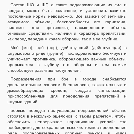
Состав ШО и ШГ, а также поддерживающих их сил и
средств, может быть различным, и установить какие-то
постоянные нормы невозможно. Все зависит от величины
атакуемого объекта, боеспособности его гарнизона,
системы огня противника, насыщенности объекта
огневыми средствами, наличия и характера препятствий,
как перед передним краем обороны, так и в ее глубине.
Мсб (мср), пдб (пдр), действующий (действующая) в
штурмовом отряде (группе), последовательно блокирует и
уничтожает противника, обороняющего важные объекты,
прорывается в глубину его обороны и тем самым
способствует развитию наступления.
Подразделения при бое в городе снабжаются
дополнительным запасом боеприпасов, зажигательных и
дымообразующих средств, средств сигнализации,
приспособлениями для преодоления препятствий и
штурма зданий.
Боевые порядки наступающих подразделений обычно
строятся в несколько эшелонов, с таким расчетом, чтобы
обеспечить непрерывное наращивание усилий: это
необходимо для сохранения высоких темпов преодоления
ряда последовательных опорных пунктов и узлов