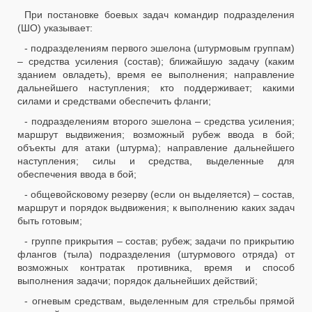
При постановке боевых задач командир подразделения
(ШО) указывает:
- подразделениям первого эшелона (штурмовым группам)
– средства усиления (состав); ближайшую задачу (каким
зданием овладеть), время ее выполнения; направление
дальнейшего наступления; кто поддерживает; какими
силами и средствами обеспечить фланги;
- подразделениям второго эшелона – средства усиления;
маршрут выдвижения; возможный рубеж ввода в бой;
объекты для атаки (штурма); направление дальнейшего
наступления; силы и средства, выделенные для
обеспечения ввода в бой;
- общевойсковому резерву (если он выделяется) – состав,
маршрут и порядок выдвижения; к выполнению каких задач
быть готовым;
- группе прикрытия – состав; рубеж; задачи по прикрытию
флангов (тыла) подразделения (штурмового отряда) от
возможных контратак противника, время и способ
выполнения задачи; порядок дальнейших действий;
- огневым средствам, выделенным для стрельбы прямой