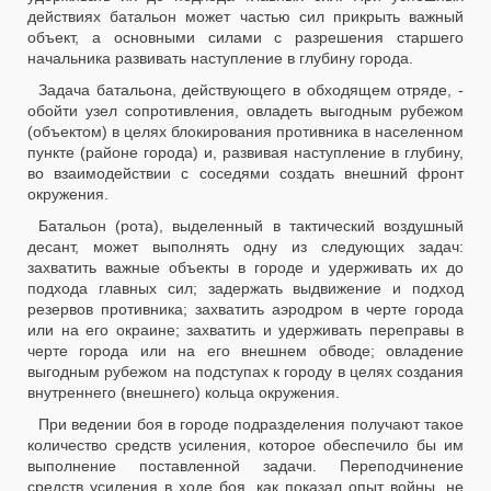
действиях батальон может частью сил прикрыть важный
объект, а основными силами с разрешения старшего
начальника развивать наступление в глубину города.
Задача батальона, действующего в обходящем отряде, -
обойти узел сопротивления, овладеть выгодным рубежом
(объектом) в целях блокирования противника в населенном
пункте (районе города) и, развивая наступление в глубину,
во взаимодействии с соседями создать внешний фронт
окружения.
Батальон (рота), выделенный в тактический воздушный
десант, может выполнять одну из следующих задач:
захватить важные объекты в городе и удерживать их до
подхода главных сил; задержать выдвижение и подход
резервов противника; захватить аэродром в черте города
или на его окраине; захватить и удерживать переправы в
черте города или на его внешнем обводе; овладение
выгодным рубежом на подступах к городу в целях создания
внутреннего (внешнего) кольца окружения.
При ведении боя в городе подразделения получают такое
количество средств усиления, которое обеспечило бы им
выполнение поставленной задачи. Переподчинение
средств усиления в ходе боя, как показал опыт войны, не