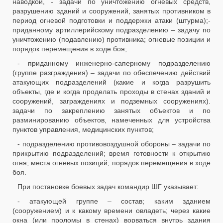
наводкой, - задачи по уничтожению огневых средств,
разрушению зданий и сооружений, занятых противником в
период огневой подготовки и поддержки атаки (штурма);-
приданному артиллерийскому подразделению – задачу по
уничтожению (подавлению) противника; огневые позиции и
порядок перемещения в ходе боя;
- приданному инженерно-саперному подразделению
(группе разграждения) – задачи по обеспечению действий
атакующих подразделений (какие и когда разрушить
объекты, где и когда проделать проходы в стенах зданий и
сооружений, заграждениях и подземных сооружениях).
задачи по закреплению занятых объектов и по
разминированию объектов, намеченных для устройства
пунктов управления, медицинских пунктов;
- подразделению противовоздушной обороны – задачи по
прикрытию подразделений; время готовности к открытию
огня; места огневых позиций; порядок перемещения в ходе
боя.
При постановке боевых задач командир ШГ указывает:
- атакующей группе – состав; каким зданием
(сооружением) и к какому времени овладеть; через какие
окна (или проломы в стенах) ворваться внутрь здания