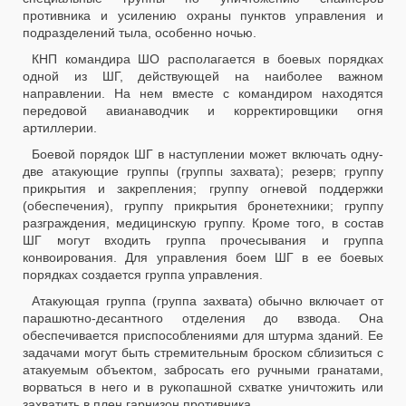
противника и усилению охраны пунктов управления и
подразделений тыла, особенно ночью.
КНП командира ШО располагается в боевых порядках
одной из ШГ, действующей на наиболее важном
направлении. На нем вместе с командиром находятся
передовой авианаводчик и корректировщики огня
артиллерии.
Боевой порядок ШГ в наступлении может включать одну-
две атакующие группы (группы захвата); резерв; группу
прикрытия и закрепления; группу огневой поддержки
(обеспечения), группу прикрытия бронетехники; группу
разграждения, медицинскую группу. Кроме того, в состав
ШГ могут входить группа прочесывания и группа
конвоирования. Для управления боем ШГ в ее боевых
порядках создается группа управления.
Атакующая группа (группа захвата) обычно включает от
парашютно-десантного отделения до взвода. Она
обеспечивается приспособлениями для штурма зданий. Ее
задачами могут быть стремительным броском сблизиться с
атакуемым объектом, забросать его ручными гранатами,
ворваться в него и в рукопашной схватке уничтожить или
захватить в плен гарнизон противника.