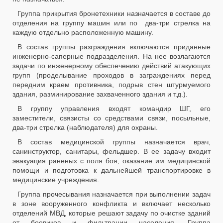
Группа прикрытия бронетехники назначается в составе до
отделения на группу машин или по два-три стрелка на
каждую отдельно расположенную машину.
В состав группы разграждения включаются приданные
инженерно-саперные подразделения. На нее возлагаются
задачи по инженерному обеспечению действий атакующих
групп (проделывание проходов в заграждениях перед
передним краем противника, подрыв стен штурмуемого
здания, разминирование захваченного здания и т.д.).
В группу управления входят командир ШГ, его
заместители, связисты со средствами связи, посыльные,
два-три стрелка (наблюдателя) для охраны.
В состав медицинской группы назначается врач,
санинструктор, санитары, фельдшер. В ее задачу входит
эвакуация раненых с поля боя, оказание им медицинской
помощи и подготовка к дальнейшей транспортировке в
медицинские учреждения.
Группа прочесывания назначается при выполнении задач
в зоне вооруженного конфликта и включает несколько
отделений МВД, которые решают задачу по очистке зданий
от боевиков и фильтрации населения. Группа