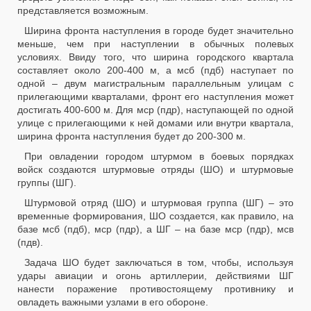
представляется возможным.
Ширина фронта наступления в городе будет значительно
меньше, чем при наступлении в обычных полевых
условиях. Ввиду того, что ширина городского квартала
составляет около 200-400 м, а мсб (пдб) наступает по
одной – двум магистральным параллельным улицам с
прилегающими кварталами, фронт его наступления может
достигать 400-600 м. Для мср (пдр), наступающей по одной
улице с прилегающими к ней домами или внутри квартала,
ширина фронта наступления будет до 200-300 м.
При овладении городом штурмом в боевых порядках
войск создаются штурмовые отряды (ШО) и штурмовые
группы (ШГ).
Штурмовой отряд (ШО) и штурмовая группа (ШГ) – это
временные формирования, ШО создается, как правило, на
базе мсб (пдб), мср (пдр), а ШГ – на базе мср (пдр), мсв
(пдв).
Задача ШО будет заключаться в том, чтобы, используя
удары авиации и огонь артиллерии, действиями ШГ
нанести поражение противостоящему противнику и
овладеть важными узлами в его обороне.