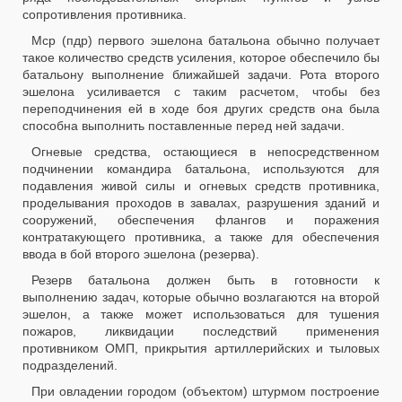
сопротивления противника.
Мср (пдр) первого эшелона батальона обычно получает
такое количество средств усиления, которое обеспечило бы
батальону выполнение ближайшей задачи. Рота второго
эшелона усиливается с таким расчетом, чтобы без
переподчинения ей в ходе боя других средств она была
способна выполнить поставленные перед ней задачи.
Огневые средства, остающиеся в непосредственном
подчинении командира батальона, используются для
подавления живой силы и огневых средств противника,
проделывания проходов в завалах, разрушения зданий и
сооружений, обеспечения флангов и поражения
контратакующего противника, а также для обеспечения
ввода в бой второго эшелона (резерва).
Резерв батальона должен быть в готовности к
выполнению задач, которые обычно возлагаются на второй
эшелон, а также может использоваться для тушения
пожаров, ликвидации последствий применения
противником ОМП, прикрытия артиллерийских и тыловых
подразделений.
При овладении городом (объектом) штурмом построение