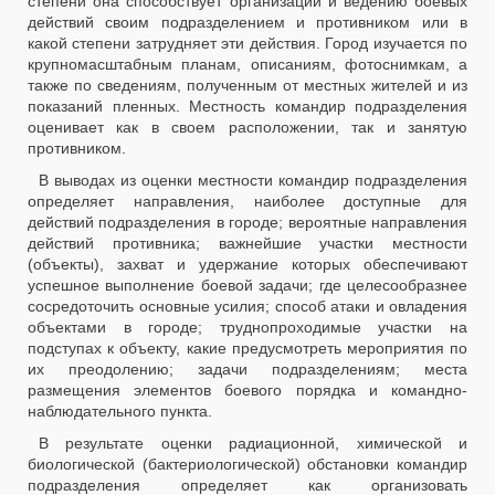
степени она способствует организации и ведению боевых
действий своим подразделением и противником или в
какой степени затрудняет эти действия. Город изучается по
крупномасштабным планам, описаниям, фотоснимкам, а
также по сведениям, полученным от местных жителей и из
показаний пленных. Местность командир подразделения
оценивает как в своем расположении, так и занятую
противником.
В выводах из оценки местности командир подразделения
определяет направления, наиболее доступные для
действий подразделения в городе; вероятные направления
действий противника; важнейшие участки местности
(объекты), захват и удержание которых обеспечивают
успешное выполнение боевой задачи; где целесообразнее
сосредоточить основные усилия; способ атаки и овладения
объектами в городе; труднопроходимые участки на
подступах к объекту, какие предусмотреть мероприятия по
их преодолению; задачи подразделениям; места
размещения элементов боевого порядка и командно-
наблюдательного пункта.
В результате оценки радиационной, химической и
биологической (бактериологической) обстановки командир
подразделения определяет как организовать