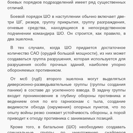
боевых порядков подразделений имеет ряд существенных
отличий.
Боевой порядок ШО в наступлении обычно включает две-
три ШГ, резерв, группу прикрытия, группу разграждения,
огневые средства, находящиеся в непосредственном
подчинении командира ШО. Он строится, как правило, в
два эшелона.
В тех случаях, когда ШО придается достаточное
количество САО (орудий большой мощности), из них может
создаваться группа разрушения, которая используется для
разрушения особо прочных зданий, наиболее упорно
обороняемых противником.
От мсб (пдб) второго эшелона могут выделяться
диверсионно-разведывательные группы (группы создания
паники) в составе до усиленного взвода. В задачу группы
входит проникновение в глубину обороны противника и
ведением огня по его гарнизонам с тыла, создание
видимости обхода (окружения) опорных пунктов, что по
опыту войны резко снижает устойчивость обороны, а порой
приводит к отходу противника с занимаемых позиций.
Кроме того, в батальоне (ШО) необходимо создавать
специальные группы по уничтожению снайперов