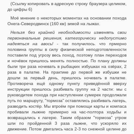
(Ссылку копировать в адресную строку браузера целиком,
до цифры 6)
Моё мнение о некоторых моментах на основании похода
Онега-Северодвинск (160 км) зимой на лыжах.
Нельзя без крайней необходимости изменять свои
первоначальные решения, категорически недопустимо
надеяться на авось! -
так получилось. что прмерно
половина группы в силу физической неподготовленности
поставили под угрозу весь поход, поэтому план переходов
и ночёвок пришлось менять полностью. По плану должны
были три раза ночевать в рыбацких избушках на озёрах, 2
раза в палатке. На практике до первой же избушки не
дошли за первый день, пришлось ночевать в палатке.
Противореча ещё одному пункту приведённой вверху
инструкции пришлось разбивать группу на 2 части: мы с
руководитем похода при наступлении сумерек продолжали
путь по маршруту, "тормоза" оставлялись разбивать лагерь,
разводить костёр. Мы втроём при помощи карты и компаса
пробивали лыжню примерно на час-полтора ходьбы и
возвращались к лагерю. Таким образом "тормоза" утром
шли по пройденной 3 раза лыжне, что ускоряло их
движение. Потом двигались часа 2-3 по снежной целине до