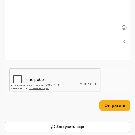
-
-
-
-
-
-
-
-
-
-
-
-
-
-
-
-
-
-
-
-
-
-
-
-
0
-
-
-
-
-
-
Отправить
Загрузить еще