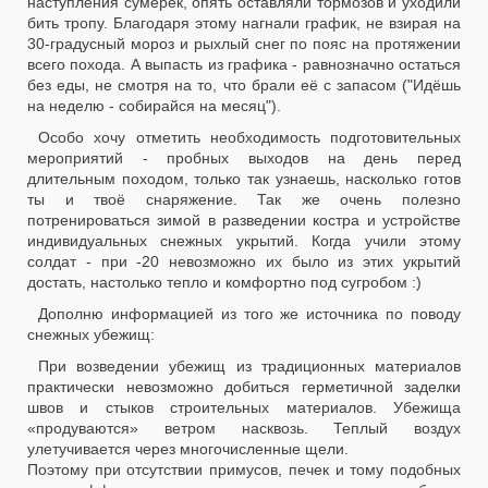
наступления сумерек, опять оставляли тормозов и уходили
бить тропу. Благодаря этому нагнали график, не взирая на
30-градусный мороз и рыхлый снег по пояс на протяжении
всего похода. А выпасть из графика - равнозначно остаться
без еды, не смотря на то, что брали её с запасом ("Идёшь
на неделю - собирайся на месяц").
Особо хочу отметить необходимость подготовительных
мероприятий - пробных выходов на день перед
длительным походом, только так узнаешь, насколько готов
ты и твоё снаряжение. Так же очень полезно
потренироваться зимой в разведении костра и устройстве
индивидуальных снежных укрытий. Когда учили этому
солдат - при -20 невозможно их было из этих укрытий
достать, настолько тепло и комфортно под сугробом :)
Дополню информацией из того же источника по поводу
снежных убежищ:
При возведении убежищ из традиционных материалов
практически невозможно добиться герметичной заделки
швов и стыков строительных материалов. Убежища
«продуваются» ветром насквозь. Теплый воздух
улетучивается через многочисленные щели.
Поэтому при отсутствии примусов, печек и тому подобных