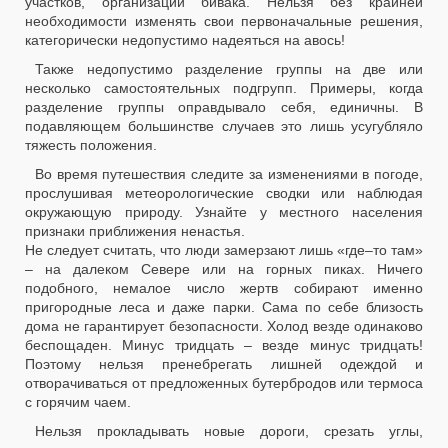
участков, организации бивака. Нельзя без крайней
необходимости изменять свои первоначальные решения,
категорически недопустимо надеяться на авось!
Также недопустимо разделение группы на две или
несколько самостоятельных подгрупп. Примеры, когда
разделение группы оправдывало себя, единичны. В
подавляющем большинстве случаев это лишь усугубляло
тяжесть положения.
Во время путешествия следите за изменениями в погоде,
прослушивая метеорологические сводки или наблюдая
окружающую природу. Узнайте у местного населения
признаки приближения ненастья.
Не следует считать, что люди замерзают лишь «где–то там»
– на далеком Севере или на горных пиках. Ничего
подобного, немалое число жертв собирают именно
пригородные леса и даже парки. Сама по себе близость
дома не гарантирует безопасности. Холод везде одинаково
беспощаден. Минус тридцать – везде минус тридцать!
Поэтому нельзя пренебрегать лишней одеждой и
отворачиваться от предложенных бутербродов или термоса
с горячим чаем.
Нельзя прокладывать новые дороги, срезать углы,