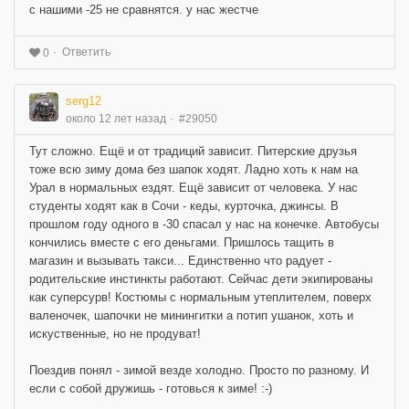
с нашими -25 не сравнятся. у нас жестче
Ответить
0
serg12
около 12 лет назад
#29050
Тут сложно. Ещё и от традиций зависит. Питерские друзья
тоже всю зиму дома без шапок ходят. Ладно хоть к нам на
Урал в нормальных ездят. Ещё зависит от человека. У нас
студенты ходят как в Сочи - кеды, курточка, джинсы. В
прошлом году одного в -30 спасал у нас на конечке. Автобусы
кончились вместе с его деньгами. Пришлось тащить в
магазин и вызывать такси... Единственно что радует -
родительские инстинкты работают. Сейчас дети экипированы
как суперсурв! Костюмы с нормальным утеплителем, поверх
валеночек, шапочки не минингитки а потип ушанок, хоть и
искуственные, но не продуват!
Поездив понял - зимой везде холодно. Просто по разному. И
если с собой дружишь - готовься к зиме! :-)