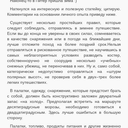
Наконец-то в Питер пришла зима :)
Наткнулся на интересную и полезную статейку, цитирую.
Комментарии на основании личного опыта приведу ниже.
Существует несколько простейших правил, которые
следует соблюдать, отправляясь в зимнее путешествие.
Если вы до конца не уверены в своих силах, сомневаетесь
в качестве снаряжения или в погоде на ближайшие дни,
лучше отложите поход на более поздний срок.Нельзя
отправляться в рискованное путешествие, не научившись в
самых неблагоприятных условиях разводить костер,
собственноручно не соорудив несколько «учебных»
снежных убежищ, не переночевав в них. Ну и, само собой,
категорически недопустимо отправляться на «штурм
полярных высот», не проверив себя в двух–трех более
легких путешествиях.
В палатки, одежду, снаряжение, которые предстоит брать
с собой, должен быть конструктивно заложен двукратный
запас «на холод». Предполагая встретить на маршруте
десятиградусные морозы, необходимо готовиться к
двадцатиградусным. Здесь лучше ошибиться в большую
сторону.
Палатки, топливо, продукты питания и другие жизненно