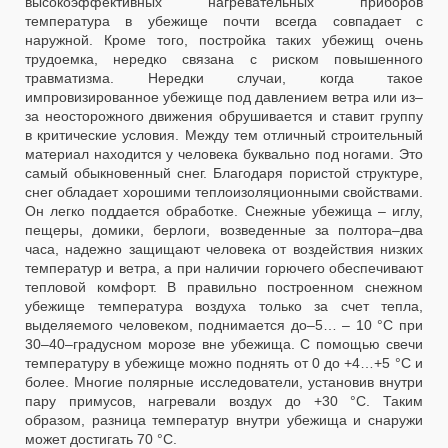
высокоэффективных нагревательных приборов
температура в убежище почти всегда совпадает с
наружной. Кроме того, постройка таких убежищ очень
трудоемка, нередко связана с риском повышенного
травматизма. Нередки случаи, когда такое
импровизированное убежище под давлением ветра или из–
за неосторожного движения обрушивается и ставит группу
в критические условия. Между тем отличный строительный
материал находится у человека буквально под ногами. Это
самый обыкновенный снег. Благодаря пористой структуре,
снег обладает хорошими теплоизоляционными свойствами.
Он легко поддается обработке. Снежные убежища – иглу,
пещеры, домики, берлоги, возведенные за полтора–два
часа, надежно защищают человека от воздействия низких
температур и ветра, а при наличии горючего обеспечивают
тепловой комфорт. В правильно построенном снежном
убежище температура воздуха только за счет тепла,
выделяемого человеком, поднимается до–5… – 10 °C при
30–40–градусном морозе вне убежища. С помощью свечи
температуру в убежище можно поднять от 0 до +4…+5 °C и
более. Многие полярные исследователи, установив внутри
пару примусов, нагревали воздух до +30 °C. Таким
образом, разница температур внутри убежища и снаружи
может достигать 70 °C.