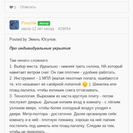
Ответить
0
Poruchik
Автор
около 12 лет назад
#29054
Posted by Эмиль Юсупов:
Про индивидуальные укрытия
Там ничего сложного.
1. Выбор места. Идеально - нижняя треть склона, НА который
наметает ветром снег. Он там плотнее - удобнее работать.
2. Инструмент - 1 МПЛ (малая пехотная лопата, ошибаются
те, кто называют её сапёрной лопаткой
). Шинелка или
плащ-палатка, чтобы излишек снега оттаскивать.
3. Технология. Вырезаем из наста круглую плиту - потом
послужит дверью. Дальше копаем вход в комнату - с лёгким
уклоном вверх, чтобы более холодный воздух уходил к
двери. Метр-полтора - достаточно. Далее организуем себе
комнату и в ней - плотную лежанку, хорошо на неё лапник
постелить под шинель или плащ-палатку. Следим за тем,
чтобы не прокопать...