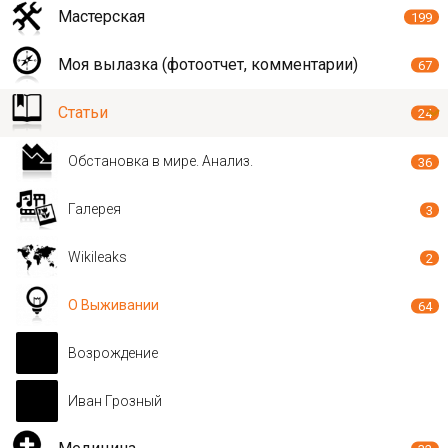
Мастерская
199
Моя вылазка (фотоотчет, комментарии)
67
Статьи
24
Обстановка в мире. Анализ.
36
Галерея
3
Wikileaks
2
О Выживании
64
Возрождение
Иван Грозный