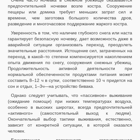
Очень часто ночевка в снежном убежище оказывается
предпочтительней ночевки возле костра. Сооружение
пещеры или домика требует меньших затрат сил и
времени, чем заготовка большого количества дров,
разведение и многочасовое поддержание жаркого костра.
Уверенность в том, что наличие глубокого снега или наста
гарантирует безопасную ночевку, дает возможность даже в
аварийной ситуации организовать переход, преодолеть
значительные расстояния. Истощение сил, затраченных на
переход, в какой–то степени компенсируется накоплением
опыта движения по снегу, сооружения снежных убежищ.
Продолжительность активной деятельности при
нормальной обеспеченности продуктами питания может
составить 8–12 ч в сутки, соответственно 10 ч придется на
сон и отдых, 1–3ч—на устройство бивака.
Однако следует учитывать, что «пассивное» выживание
(ожидание помощи) при низких температурах воздуха,
особенно в высоких широтах, всегда предпочтительней
«активного» (самостоятельный выход к людям).
Окончательный выбор тактики выживания, естественно,
зависит от конкретной ситуации, в которой оказался
человек.