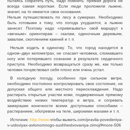
пытаясь сократить путь, надо помнить: прямая дорога не
всегда самая короткая. Если люди проложили лыжню,
значит, на то имеются свои основания.
Нельзя путешествовать по лесу в сумерках. Необходимо
быть готовыми к тому, что погода ухудшится, а лыжню
занесет. Поэтому надо «привязывать» свой маршрут к
«вечным» ориентирам – скалам, одиночным деревьям,
завалам, скоплениям камней и т. п.
Нельзя ходить в одиночку. То, что город находится в
одном–двух километрах, не спасает человека, сломавшего
ногу или потерявшего сознание в результате сердечного
приступа. Необходимо возвращаться сразу же, как только
человек почувствовал себя плохо или очень устал.
В холодную погоду, особенно при сильном ветре,
необходимо постоянно контролировать свое состояние, не
допуская общего или местного переохлаждения. Надо
растирать открытые участки кожи, подверженные прямому
воздействию низких температур и ветра, и согревать
замерзшие конечности всеми доступными способами –
растиранием, обогревом на теле, широкими махами и т. п.
Источник:
http://www.
чтобы-выжить.com/pravila-povedeniya-
v-usloviyax-avtonomnogo-sushhestvovaniya-zimoj/#more-506