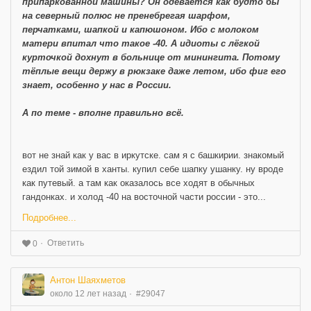
припаркованной машины? Он одевается как будто бы
на северный полюс не пренебрегая шарфом,
перчатками, шапкой и капюшоном. Ибо с молоком
матери впитал что такое -40. А идиоты с лёгкой
курточкой дохнут в больнице от минингита. Потому
тёплые вещи держу в рюкзаке даже летом, ибо фиг его
знает, особенно у нас в России.
А по теме - вполне правильно всё.
вот не знай как у вас в иркутске. сам я с башкирии. знакомый
ездил той зимой в ханты. купил себе шапку ушанку. ну вроде
как путевый. а там как оказалось все ходят в обычных
гандонках. и холод -40 на восточной части россии - это...
Подробнее...
Ответить
0
Антон Шаяхметов
около 12 лет назад
#29047