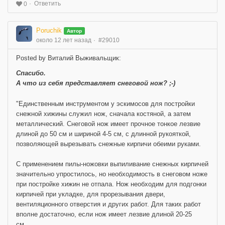
Ответить
0
Poruchik
Автор
около 12 лет назад
#29010
Posted by Виталий Выживальщик:
Спасибо.
А что из себя представляет снеговой нож? ;-)
"Единственным инструментом у эскимосов для постройки
снежной хижины служил нож, сначала костяной, а затем
металлический. Снеговой нож имеет прочное тонкое лезвие
длиной до 50 см и шириной 4-5 см, с длинной рукояткой,
позволяющей вырезывать снежные кирпичи обеими руками.
С применением пилы-ножовки выпиливание снежных кирпичей
значительно упростилось, но необходимость в снеговом ноже
при постройке хижин не отпала. Нож необходим для подгонки
кирпичей при укладке, для прорезывания двери,
вентиляционного отверстия и других работ. Для таких работ
вполне достаточно, если нож имеет лезвие длиной 20-25
см....