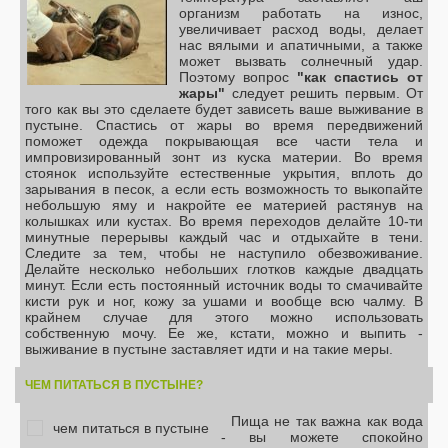
организм работать на износ,
увеличивает расход воды, делает
нас вялыми и апатичными, а также
может вызвать солнечный удар.
Поэтому вопрос
"как спастись от
жары"
следует решить первым. От
того как вы это сделаете будет зависеть ваше выживание в
пустыне. Спастись от жары во время передвижений
поможет одежда покрывающая все части тела и
импровизированный зонт из куска материи. Во время
стоянок используйте естественные укрытия, вплоть до
зарывания в песок, а если есть возможность то выкопайте
небольшую яму и накройте ее материей растянув на
колышках или кустах. Во время переходов делайте 10-ти
минутные перерывы каждый час и отдыхайте в тени.
Следите за тем, чтобы не наступило обезвоживание.
Делайте несколько небольших глотков каждые двадцать
минут. Если есть постоянный источник воды то смачивайте
кисти рук и ног, кожу за ушами и вообще всю чалму. В
крайнем случае для этого можно использовать
собственную мочу. Ее же, кстати, можно и выпить -
выживание в пустыне заставляет идти и на такие меры.
ЧЕМ ПИТАТЬСЯ В ПУСТЫНЕ?
Пища не так важна как вода
- вы можете спокойно