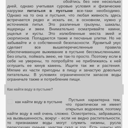
обойтись без нее несколько
дней, однако учитывая суровые условия и физические
нагрузки
питаться в пустыне
все-таки необходимо.
Однако на то она и пустыня, что любая живность здесь
встречается редко и искать ее, в основном, нужно у
источников питья. Это различные грызуны, шакалы,
ящерицы и змеи. Внимательно осматривайте камни,
ущелья и кусты. Это излюбленные места змей и
скорпионов. Попадаются также и песчаные улитки. Но не
забывайте и о собственной безопасности. Ядовитый укус
сделает все вышеперечисленные правила
обеспечивающие выживание в пустыне бессмысленными.
Без опыта, поймать змею, не так-то просто. Поэтому если в
себе не уверены, то попробуйте не приближаясь к ней
оглушить ее кинув камень. Ищите так же и растения.
Мягкие их части пригодны в пищу и зачастую довольно
питательны. В условиях ограниченности запасов воды
ограничьте также и потребление пищи.
Как найти воду в пустыне?
Пустыня характерна тем,
что практически не имеет
открытых водоемов, поэтому
найти воду в ней очень сложно. Осмотритесь, забравшись
на вызвышенность, вокруг - если не видно растительности,
то признаками воды могут служить низины, русла
пересохших ручьев, участки скал и гор. Есть шансы что