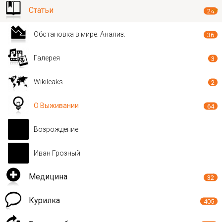
Статьи
24
Обстановка в мире. Анализ.
36
Галерея
3
Wikileaks
2
О Выживании
64
Возрождение
Иван Грозный
Медицина
32
Курилка
405