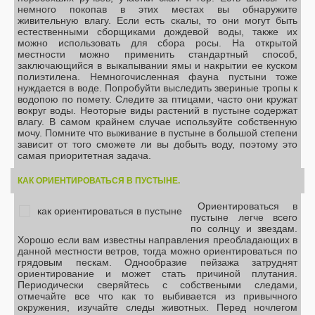
немного покопав в этих местах вы обнаружите
живительную влагу. Если есть скалы, то они могут быть
естественными сборщиками дождевой воды, также их
можно использовать для сбора росы. На открытой
местности можно применить стандартный способ,
заключающийся в выкапывании ямы и накрытии ее куском
полиэтилена. Немногочисленная фауна пустыни тоже
нуждается в воде. Попробуйти выследить звериные тропы к
водопою по помету. Следите за птицами, часто они кружат
вокруг воды. Неоторые виды растений в пустыне содержат
влагу. В самом крайнем случае используйте собственную
мочу. Помните что выживание в пустыне в большой степени
зависит от того сможете ли вы добыть воду, поэтому это
самая приоритетная задача.
КАК ОРИЕНТИРОВАТЬСЯ В ПУСТЫНЕ.
Ориентироваться в
пустыне легче всего
по солнцу и звездам.
Хорошо если вам известны направления преобладающих в
данной местности ветров, тогда можно ориентироваться по
грядовым пескам. Однообразие пейзажа затруднят
ориентирование и может стать причиной плутания.
Периодически сверяйтесь с собствеными следами,
отмечайте все что как то выбивается из привычного
окружения, изучайте следы животных. Перед ночлегом