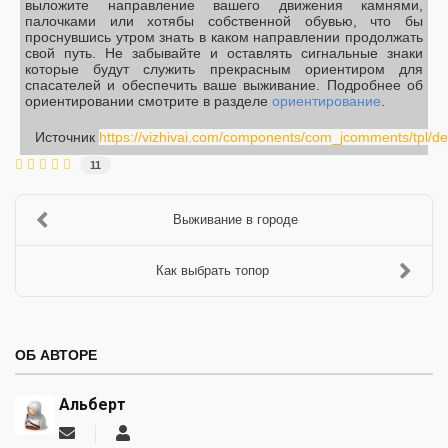
выложите направление вашего движения камнями,
палочками или хотябы собственной обувью, что бы
проснувшись утром знать в каком направлении продолжать
свой путь. Не забывайте и оставлять сигнальные знаки
которые будут служить прекрасным ориентиром для
спасателей и обеспечить ваше выживание. Подробнее об
ориентировании смотрите в разделе
ориентирование
.
Источник
https://vizhivai.com/components/com_jcomments/tpl/defa
11
Выживание в городе
Как выбрать топор
ОБ АВТОРЕ
Альберт
Подписаться
Альберт