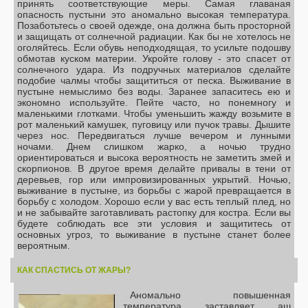
принять соответствующие меры. Самая главаная
опасность пустыни это аномально высокая температура.
Позаботьтесь о своей одежде, она должна быть просторной
и защищать от солнечной радиации. Как бы не хотелось не
оголяйтесь. Если обувь неподходящая, то усильте подошву
обмотав куском материи. Укройте голову - это спасет от
солнечного удара. Из подручных материалов сделайте
подобие чалмы чтобы защититься от песка. Выживание в
пустыне немыслимо без воды. Заранее запаситесь ею и
экономно используйте. Пейте часто, но понемногу и
маленькими глотками. Чтобы уменьшить жажду возьмите в
рот маленький камушек, пуговицу или пучок травы. Дышите
через нос. Передвигаться лучше вечером и лунными
ночами. Днем слишком жарко, а ночью трудно
ориентироваться и высока вероятность не заметить змей и
скорпионов. В другое время делайте привалы в тени от
деревьев, гор или импровизированных укрытий. Ночью,
выживание в пустыне, из борьбы с жарой превращается в
борьбу с холодом. Хорошо если у вас есть теплый плед, но
и не забывайте заготавливать растопку для костра. Если вы
будете соблюдать все эти условия и защититесь от
основных угроз, то выживание в пустыне станет более
вероятным.
КАК СПАСТИСЬ ОТ ЖАРЫ?
Аномально повышенная
температура заставляет аш