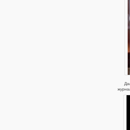
Дале
журнал