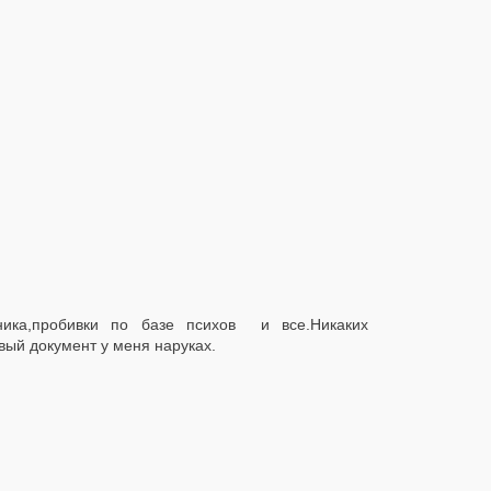
ка,пробивки по базе психов и все.Никаких
рвый документ у меня наруках.