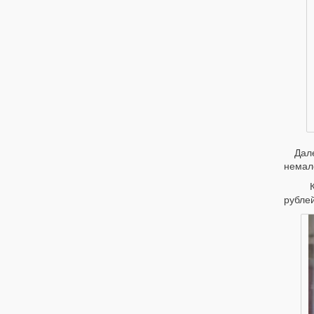
Дале
немало
Как 
рублей