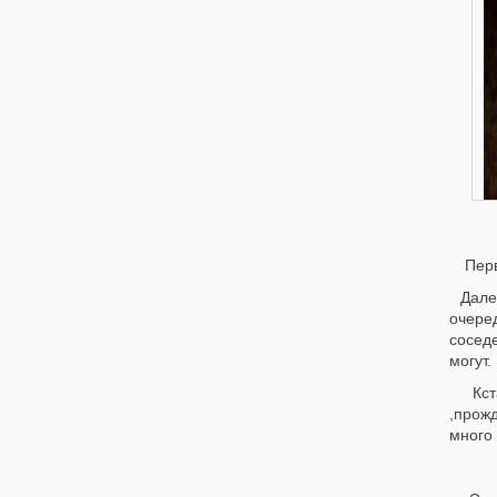
Перв
Дале
очере
сосед
могут.
Кста
,прожд
много 