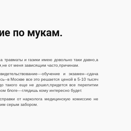
ие по мукам.
а травматы и газики имею довольно таки давно,а
м,не от меня зависящим часто,причинам.
етельствование---обучение и экзамен--сдача
сь--в Москве все это решается ценой в 5-10 тысяч
 до такого еще не дошел,придется все перепитии
ом блоге---глядишь кому интересно будет.
справки от нарколога медицинскую комиссию не
ьшим серым забором.