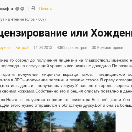
+
–
Печать
шрифта:
ут на чтение
(слов - 807)
цензирование или Хожден
ружие
Хитрый
14.08.2013
4361 просмотров
30 Комментариев
нец то созрел до получения лицензии на гладкоствол.Лицензию н
о перехода на следующий уровень все никак не доходило.По разны
ритм получения лицензии вкратце таков: медицинское освид
нтов в ЛРО---получение зеленки и покупка ствола.Я сразу оговорю
й,платишь деньги---получаешь лицуху.У нас же в городе, сервис
 своими ножками.Собственно это и решил описать поэтапно в данн
.Начал с получения справки от психиатра.Без неё ,как и без 
.Для этого нужно отправился в областную дурку.Вот и она,за бол