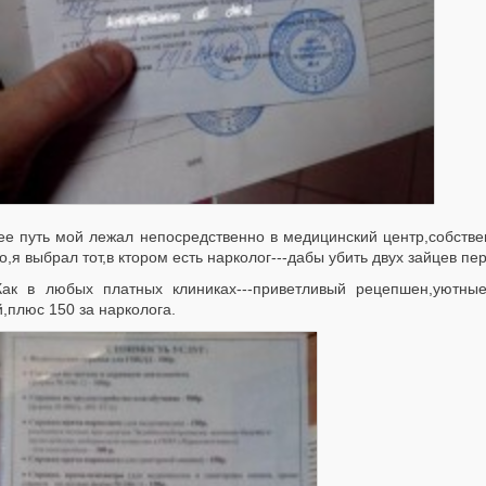
е путь мой лежал непосредственно в медицинский центр,собстве
,я выбрал тот,в ктором есть нарколог---дабы убить двух зайцев пе
в любых платных клиниках---приветливый рецепшен,уютные к
,плюс 150 за нарколога.