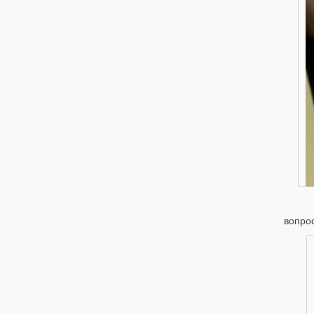
Нех
вопрос