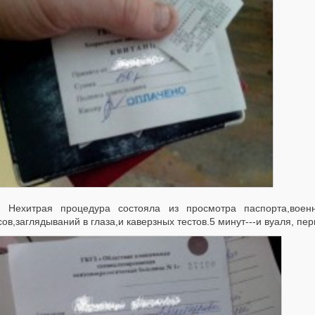
итрая процедура состояла из просмотра паспорта,военни
ов,заглядываний в глаза,и каверзных тестов.5 минут---и вуаля, пе