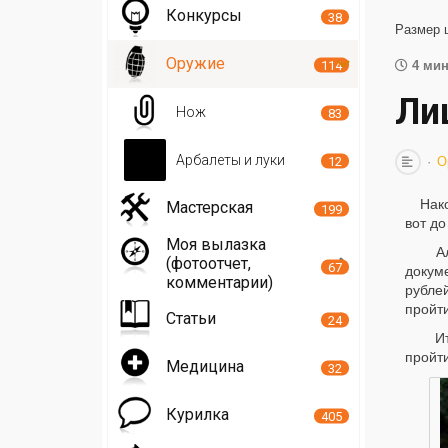
Конкурсы
38
Размер 
Оружие
114
4 мин
Ли
Нож
83
Арбалеты и луки
12
О
Нако
Мастерская
199
вот д
Моя вылазка
Алго
(фотоотчет,
67
докуме
комментарии)
рубле
пройти
Статьи
24
Итак
пройти
Медицина
32
Курилка
405