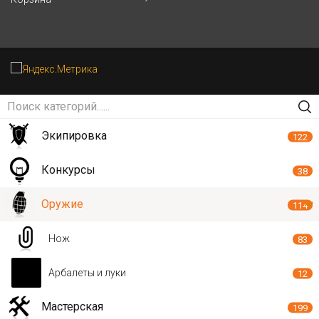
Экипировка
122
Конкурсы
38
Оружие
114
Нож
83
Арбалеты и луки
12
Мастерская
199