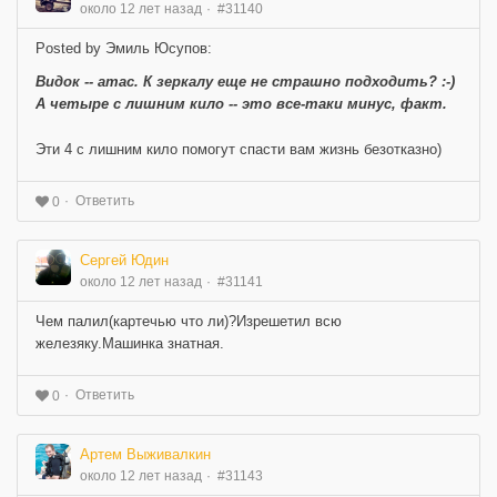
около 12 лет назад
#31140
Posted by Эмиль Юсупов:
Видок -- атас. К зеркалу еще не страшно подходить? :-)
А четыре с лишним кило -- это все-таки минус, факт.
Эти 4 с лишним кило помогут спасти вам жизнь безотказно)
Ответить
0
Сергей Юдин
около 12 лет назад
#31141
Чем палил(картечью что ли)?Изрешетил всю
железяку.Машинка знатная.
Ответить
0
Артем Выживалкин
около 12 лет назад
#31143