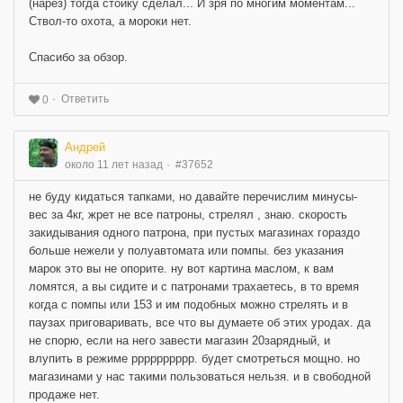
(нарез) тогда стойку сделал... И зря по многим моментам...
Ствол-то охота, а мороки нет.
Спасибо за обзор.
Ответить
0
Андрей
около 11 лет назад
#37652
не буду кидаться тапками, но давайте перечислим минусы-
вес за 4кг, жрет не все патроны, стрелял , знаю. скорость
закидывания одного патрона, при пустых магазинах гораздо
больше нежели у полуавтомата или помпы. без указания
марок это вы не опорите. ну вот картина маслом, к вам
ломятся, а вы сидите и с патронами трахаетесь, в то время
когда с помпы или 153 и им подобных можно стрелять и в
паузах приговаривать, все что вы думаете об этих уродах. да
не спорю, если на него завести магазин 20зарядный, и
влупить в режиме рррррррррр. будет смотреться мощно. но
магазинами у нас такими пользоваться нельзя. и в свободной
продаже нет.