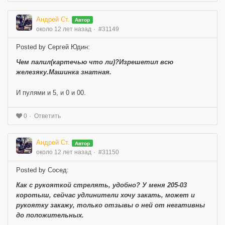
Андрей Ст.
Автор
около 12 лет назад
#31149
Posted by Сергей Юдин:
Чем палил(картечью что ли)?Изрешетил всю
железяку.Машинка знатная.
И пулями и 5, и 0 и 00.
Ответить
0
Андрей Ст.
Автор
около 12 лет назад
#31150
Posted by Сосед:
Как с рукояткой стрелять, удобно? У меня 205-03
коротыш, сейчас удлинители хочу закать, может и
рукоятку закажу, только отзывы о ней от негативны
до положительных.