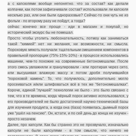
а с капсюлями вообще непонятно. что за состав? как делали
колпачки, как потом зафигачивали состав? использовали ли капсюля
несклько раз, или они были одноразовые? Сейчас-то они чуть не из
фольги - по второму разу не пойдут, а тогда?
сейчас конечно все проще - иди в магазин и покупай, но
исторический экскурс бы не помешал.
Просто чтобы утолить любознательность, потмоу как заниматься
такой "химией" нет ни желания, ни возможности, ни смысла.
Пороховую мякоть получали тщательным смешением компонентов в
правильной пропорции (75%-15%-10%) - в процессе использовались
машинки, чем-то похожие на современные бетономешалки. После
этого смесь увлажняли и гранулировали - или протирая через сито,
или высушивая влажную массу и потом дробя получившийся
"пороховой камень". То, что получилось, дополнительно могло
просеиваться и/или шлифоваться всё в тех же "бетономешалках".
Короче, единой "лучшей" технологии не было - это было связано с
тем, что в те времена, когда чёрный порох активно использовался, у
его производителей не было достаточной научно-технической базы
для изучения продукта, а когда она (база) появилась, дымный порох
уже "ушёл на пенсию". Он, кстати, и по сей день до конца не изучен -
просто незачем.
Далее, про капсули. Как бы странно это не прозвучало, изначально
капсули не были капсулями - в том смысле, что ничего не