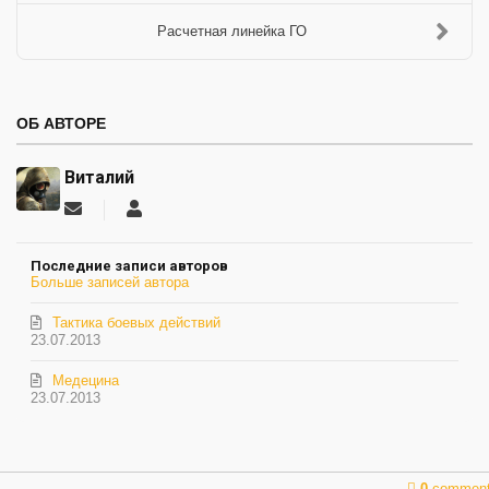
Расчетная линейка ГО
ОБ АВТОРЕ
Виталий
Подписаться
Виталий
на
обновление
Последние записи авторов
автора
Больше записей автора
Тактика боевых действий
23.07.2013
Медецина
23.07.2013
0
commen