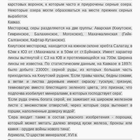
карстовых воронок, к которым часто и приурочены серные озера.
Некоторые озера могли образоваться на месте прежних серных
выработок.
Кавказ.
Месторожд. серы разделяются на две группы: Аварская (Кхиутское,
Гимринское, Балахинское, Могохское), Махачкалинская (Гийк-
Салганское, Кафтар-Кутанское).
Кхиутское месторожд. находится на южном склоне хребта Салатау, в
62км к ЮЗ от г.Махачкала и в 50км от ст.Буйнакск. Имеет характер
линзы вытянутой с СЗ на ЮВ и протягивающейся на 700м. Ширина
линзы не известна. По статистическим данным, на Кавказе в 1897г.
было добыто 23000т. серной руды, из которых большая часть
приходилась на Кхиутский рудник.
'Если травы чахлы, бедны соками,
а ветви и листва деревьев имеют окраску тусклую, грязную,
темноватую вместо блестящего зеленого цвета, это признак, что
подпочва изобилует минералами, в которых господствует сера'.
'Если руда очень богата серой, ее зажигают на широком железном
листе с множеством отверстий, через которые сера вытекает в
горшки, наполненные доверху водой'.
'Сера входит также в состав ужасного изобретения - порошка,
который может метать далеко вперед куски железа, бронзы или
камня - орудие войны нового тина'.
Агрикола, 'О царстве минералов', XVI в.