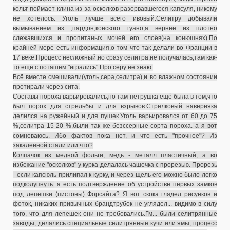
кольт поймает клина из-за осколков разорвавшегося капсуля, никому
не хотелось. Уголь лучше всего ивовый.Селитру добывали
вымыванием из ,пардон,конского гуано,а вернее из плотно
слежавшихся и пропитаных мочей его слоёв(на конюшнях).По
крайней мере есть информация,о том что так делали во Франции в
17 веке.Процесс несложный,но сразу селитра,не получалась,там как-
то еще с поташем "игрались".Про серу не знаю.
Всё вместе смешивали(уголь,сера,селитра),и во влажном состоянии
протирали через сита.
Составы пороха варьировались,но там петрушка ещё была в том,что
был порох для стрельбы и для взрывов.Стрелковый наверняка
делился на ружейный и для пушек.Уголь варьировался от 60 до 75
%,селитра 15-20 %,были так же безссерные сорта пороха.
а я вот
сомневаюсь. Ибо фактов пока нет, и что есть "прочнее"? Из
закаленной стали или что?
Колпачок из медной фольги, медь - металл пластичный, а во
избежание "осколков" у курка делалась чашечка с прорезью. Прорезь
- если капсюль прилипал к курку, и через щель его можно было легко
подколупнуть.
а есть подтверждение об устройстве первых замков
под лепешки (пистоны) Форсайта? Я вот скока глядел рисунков и
фоток, никаких привычных брандтрубок не углядел... видимо в силу
того, что для лепешек они не требовались.
Гм... были селитрянные
заводы, делались специальные селитрянные кучи или ямы, процесс