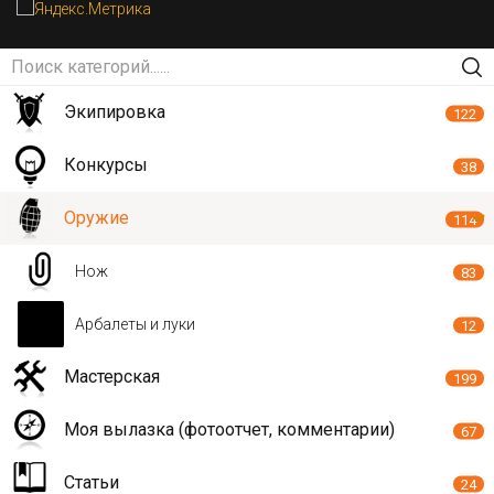
Экипировка
122
Конкурсы
38
Оружие
114
Нож
83
Арбалеты и луки
12
Мастерская
199
Моя вылазка (фотоотчет, комментарии)
67
Статьи
24