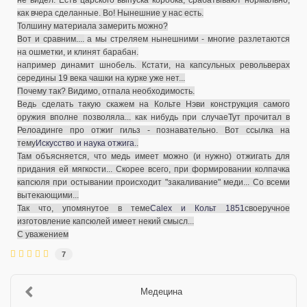
не видел. Есть царского выпуска коробка, срабатывают нормально,
как вчера сделанные.
Во! Нынешние у нас есть.
Толшину материала замерить можно?
Вот и сравним....
а мы стреляем нынешними - многие разлетаются
на ошметки, и клинят барабан.
например динамит шнобель.
Кстати, на капсульных револьверах
середины 19 века чашки на курке уже нет...
Почему так? Видимо, отпала необходимость.
Ведь сделать такую скажем на Кольте Нэви конструкция самого
оружия вполне позволяла...
как нибудь при случае
Тут прочитал в
Релоадинге про отжиг гильз - познавательно. Вот ссылка на
тему
Искусство и наука отжига.
.
Там объясняется, что медь имеет можно (и нужно) отжигать для
придания ей мягкости... Скорее всего, при формировании колпачка
капсюля при остывании происходит "закаливание" меди... Со всеми
вытекающими...
Так что, упомянутое в теме
Calex и Кольт 1851
своеручное
изготовление капсюлей имеет некий смысл...
С уважением
7
Медецина