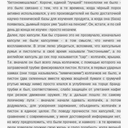
"бетономешалках". Короче, единой "лучшей" технологии не было -
это было связано с тем, что в те времена, когда чёрный порох
активно использовался, у его производителей не было достаточной
научно-технической базы для изучения продукта, а когда она (база)
появилась, дымный порох уже "ушёл на пенсию". Он, кстати, и по сей
день до конца не изучен - просто незачем.
Далее, про капсули. Как бы странно это не прозвучало, изначально
капсули не были капсулями - в том смысле, что ничего не
воспламеняли. В этом легко убедиться, вспомнив, что капсульные
ружья и пистолеты в своё время называли "пистонными", а по
английски капсуль до сих пор называется "cap" - колпачёк, крышка.
Т.е. вначале он был всего лишь колпачком, с помощью которого на
затравочной трубке фиксировался пистон. Кстати, в первых ударных
замках (они тогда назывались "химическими") колпачков не было, и
пистон (два склеенных вместе кружка вощёной бумаги с грумучей
ртутью между ними) просто клался в углубление на торце бранд-
трубки и был, соответственно, слабо защищён от улетания нафиг
при резком движении оружия. Ну а дальше пошло по самому
логичному пути - вначале начали одевать колпачёк, а потом
додумались, для ускорения заряжания, объединить колпачёк и
пистон в единое целое. По поводу прочности тех капсулей, по
сравнению с современными, у меня достоверной информации нет,
но могу предположить, что были прочнее, и намного - в те времена
люди доверяли оружию свою жизнь и глупо погибнуть, когда верный