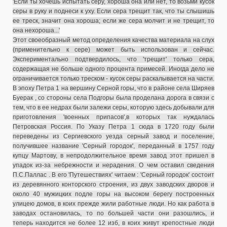
'Если ты хочешь испытать серу, хороша она или нет, то возьми кусок
серы в руку и поднеси к уху. Если сера трещит так, что ты слышишь
ее треск, значит она хороша; если же сера молчит и не трещит, то
она нехороша...'
Этот своеобразный метод определения качества материала на слух
(применительно к сере) может быть использован и сейчас.
Экспериментально подтвердилось, что 'трещит' только сера,
содержащая не больше одного процента примесей. Иногда дело не
ограничивается только треском - кусок серы раскалывается на части.
В эпоху Петра 1 на вершину Серной горы, что в районе села Ширяев
Буерак , со стороны села Подгоры была проделана дорога в связи с
тем, что в ее недрах были залежи серы, которую здесь добывали для
приготовления 'военных припасов',в которых так нуждалась
Петровская Россия. По Указу Петра 1 сюда в 1720 году были
переведены из Сергиевского уезда серный завод и поселение,
получившее название 'Серный городок', переданный в 1757 году
купцу Мартову, в непродолжительное время завод этот пришел в
упадок из-за небрежности и нерадения. О чем оставил сведения
П.С.Паллас . В его 'Путешествиях' читаем : 'Серный городок' состоит
из деревянного конторского строения, из двух заводских дворов и
около 40 мужицких подле горы на высоком берегу построенных
улицею домов, в коих прежде жили работные люди. Но как работа в
заводах остановилась, то по большей части они разошлись, и
теперь находится не более 12 изб, в коих живут крепостные люди