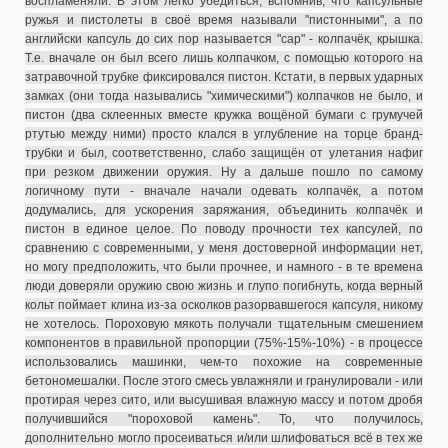
воспламеняли. В этом легко убедиться, вспомнив, что капсульные
ружья и пистолеты в своё время называли "пистонными", а по
английски капсуль до сих пор называется "cap" - колпачёк, крышка.
Т.е. вначале он был всего лишь колпачком, с помощью которого на
затравочной трубке фиксировался пистон. Кстати, в первых ударных
замках (они тогда назывались "химическими") колпачков не было, и
пистон (два склеенных вместе кружка вощёной бумаги с грумучей
ртутью между ними) просто клался в углубление на торце бранд-
трубки и был, соответственно, слабо защищён от улетания нафиг
при резком движении оружия. Ну а дальше пошло по самому
логичному пути - вначале начали одевать колпачёк, а потом
додумались, для ускорения заряжания, объединить колпачёк и
пистон в единое целое. По поводу прочности тех капсулей, по
сравнению с современными, у меня достоверной информации нет,
но могу предположить, что были прочнее, и намного - в те времена
люди доверяли оружию свою жизнь и глупо погибнуть, когда верный
кольт поймает клина из-за осколков разорвавшегося капсуля, никому
не хотелось. Пороховую мякоть получали тщательным смешением
компонентов в правильной пропорции (75%-15%-10%) - в процессе
использовались машинки, чем-то похожие на современные
бетономешалки. После этого смесь увлажняли и гранулировали - или
протирая через сито, или высушивая влажную массу и потом дробя
получившийся "пороховой камень". То, что получилось,
дополнительно могло просеиваться и/или шлифоваться всё в тех же