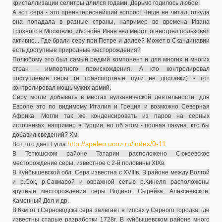
кристаллизации селитры длился годами. Дерьмо годилось любое.
А вот сера - это преинтереснейший вопрос! Нигде не читал, откуда
она попадала в разные страны, например во времена Ивана
Грозного в Московию, ибо войн Иван вел много, огнестрел пользовал
активно... Где брали серу при Петре и далее? Может в Скандинавии
есть доступные природные месторождения?
Полюбому это был самый редкий компонент и для многих и многих
стран - импортного происхождения. А кто контролировал
поступление серы (и транспортные пути ее доставки) - тот
контролировал мощь чужих армий.
Серу могли добывать в местах вулканической деятельности, для
Европе это по видимому Италия и Греция и возможно Северная
Африка. Могли так же конденсировать из паров на серных
источниках, например в Турции, но об этом - полная лакуна. кто бы
добавил сведений?
Хм.
http://speleo.ucoz.ru/index/0-11
Вот, что даёт Гугла.
В Тетюшском районе Татарии расположено Сюкеевское
месторождение серы, известное с 2-й половины XIXв.
В Куйбышевской обл. Сера известна с XVIIIв. В районе между Волгой
и р.Сок, р.Сакмарой и овражной сетью р.Кинеля расположены
крупные месторождения серы Водино, Сырейка, Алексеевское,
Каменный Дол и др.
В 6км от г.Серноводска сера залегает в гипсах у Серного городка, где
известны старые разработки 1728г. В куйбышевском районе много