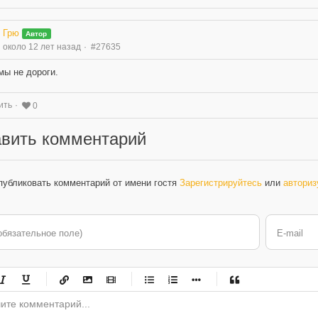
Грю
Автор
около 12 лет назад
#27635
мы не дороги.
ить
0
вить комментарий
публиковать комментарий от имени гостя
Зарегистрируйтесь
или
авториз
обязательное поле)
E-mail
-
-
-
-
-
-
-
-
-
-
-
-