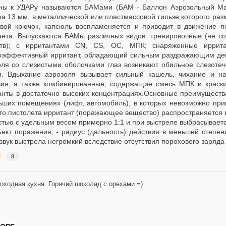
ны к УДАРу называются БАМами (БАМ - Баллон Аэрозольный Ма
ра 13 мм, в металлической или пластмассовой гильзе которого ра
овой крючок, капсюль воспламеняется и приводит в движение п
анта. Выпускаются БАМы различных видов: тренировочные (не с
тв); с ирритантами CN, CS, OC, МПК; снаряженные ирритан
оэффективный ирритант, обладающий сильным раздражающим дейст
оля со слизистыми оболочками глаз возникают обильное слезотеч
я. Вдыхание аэрозоля вызывает сильный кашель, чихание и н
вия, а также комбинированные, содержащие смесь МПК и краски
анты в достаточно высоких концентрациях.Основные преимуществ
ьших помещениях (лифт, автомобиль), в которых невозможно приме
го пистолета ирритант (поражающее вещество) распространяется в
тью с удельным весом примерно 1:1 и при выстреле выбрасывается
ъект поражения; - радиус (дальность) действия в меньшей степен
 - звук выстрела негромкий вследствие отсутствия порохового заряда
8
оходная кухня. Горячий шоколад с орехами =)