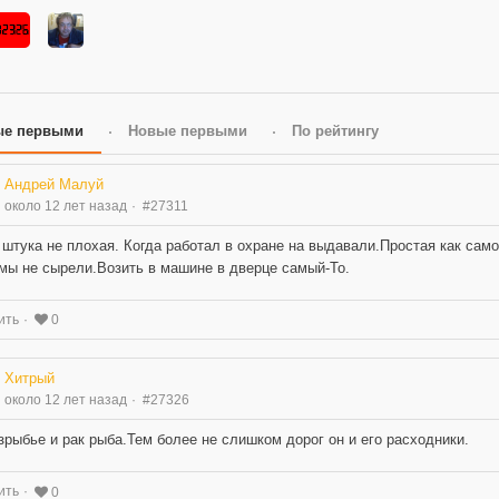
ые первыми
Новые первыми
По рейтингу
Андрей Малуй
около 12 лет назад
#27311
штука не плохая. Когда работал в охране на выдавали.Простая как само
мы не сырели.Возить в машине в дверце самый-То.
ить
0
Хитрый
около 12 лет назад
#27326
зрыбье и рак рыба.Тем более не слишком дорог он и его расходники.
ить
0