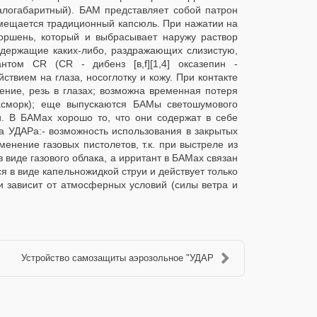
логабаритный). БАМ представляет собой патрон
змещается традиционный капсюль. При нажатии на
оршень, который и выбрасывает наружу раствор
одержащие каких-либо, раздражающих слизистую,
том CR (CR - дибенз [в,f][1,4] оксазепин -
вием на глаза, носоглотку и кожу. При контакте
ение, резь в глазах; возможна временная потеря
асморк); еще выпускаются БАМы светошумового
. В БАМах хорошо то, что они содержат в себе
а УДАРа:- возможность использования в закрытых
нение газовых пистолетов, т.к. при выстреле из
 виде газового облака, а ирритант в БАМах связан
 в виде капельножидкой струи и действует только
и зависит от атмосферных условий (силы ветра и
Устройство самозащиты аэрозольное "УДАР