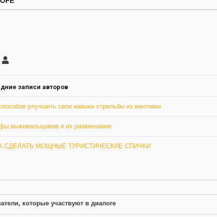
ТОРЕ
саться
Грю
ление
а
дние записи авторов
способов улучшить свои навыки стрельбы из винтовки
фы выживальщиков и их развенчание
К СДЕЛАТЬ МОЩНЫЕ ТУРИСТИЧЕСКИЕ СПИЧКИ
атели, которые участвуют в диалоге