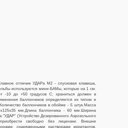
авное отличие УДАРа М2 - спусковая клавиша,
рельбы используются мини-БАМы, которые на 1 см.
от -10 до +50 градусов С; храниться должен в
именения баллончиков определяется их типом и
:Количество баллончиков в обойме - 5 штук.Масса
05x125x35 мм.Длина баллончика - 60 мм.Ширина
да."УДАР" (Устройство Дозированного Аэрозольного
приобрести свободно без лицензии. Внешне
ронами, снаряженными растворами ирритантов.