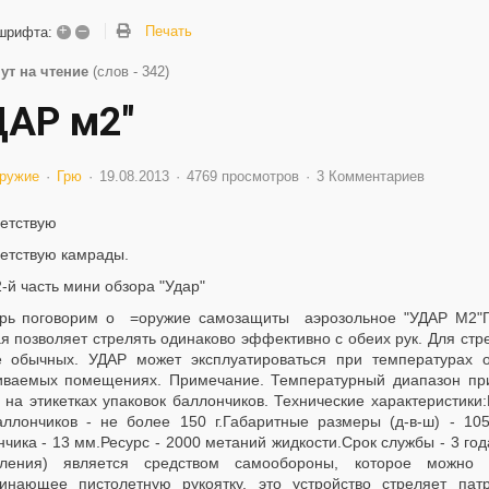
+
–
Печать
шрифта:
ут на чтение
(слов - 342)
ДАР м2"
ружие
Грю
19.08.2013
4769 просмотров
3 Комментариев
етствую
етствую камрады.
2-й часть мини обзора "Удар"
рь поговорим о =оружие самозащиты аэрозольное "УДАР М2"Гл
ая позволяет стрелять одинаково эффективно с обеих рук. Для ст
е обычных. УДАР может эксплуатироваться при температурах 
иваемых помещениях. Примечание. Температурный диапазон пр
 на этикетках упаковок баллончиков. Технические характеристики
аллончиков - не более 150 г.Габаритные размеры (д-в-ш) - 1
чика - 13 мм.Ресурс - 2000 метаний жидкости.Срок службы - 3 го
ления) является средством самообороны, которое можно 
инающее пистолетную рукоятку, это устройство стреляет пат