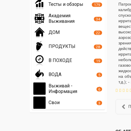
Тесты и обзоры
Патро
179
калиб
Академия
спуск
34
Выживания
иррит
вещес
ДОМ
высок
22
аэроз
зрени
ПРОДУКТЫ
28
дейст
иррит
небол
В ПОХОДЕ
19
газово
жидкос
ВОДА
5
на об
т.д.);
Выживай -
6
Информация
Свои
3
П