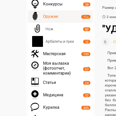
Конкурсы
38
Размер 
Оружие
114
2 мин
"У
Нож
83
Арбалеты и луки
12
О
Прив
Мастерская
199
Прив
Моя вылазка
(фотоотчет,
Вот 
67
комментарии)
Топе
котор
Статьи
24
короч
отапл
Медицина
указан
32
без б
баллон
Курилка
405
Распы
напом