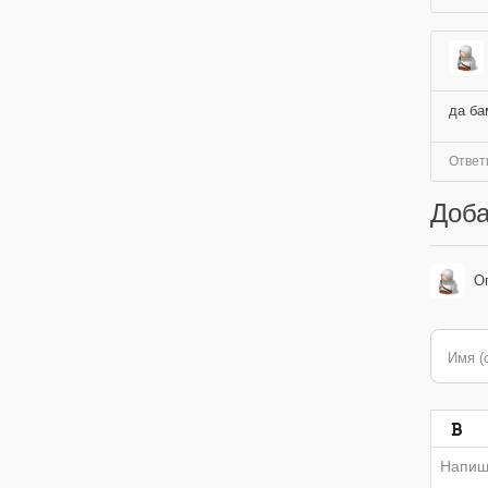
да ба
Ответ
Доба
О
Имя (