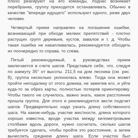
плохо реагируют на его команды, подчас возникает
перебранка, группу приходится останавливать. Обычно в
качестве "впереди идущего" используют одного, реже двух
человек.
Четвертый прием направлен на погашение ошибки,
возникающей при обходе мелких препятствий - плотно
растущих групп деревьев, кустов, завалов и т. д. Чтобы
такая ошибка не накапливалась, рекомендуется обходить
их поочередно то справа, то слева.
Пятый рекомендуемый, в руководствах прием
заключается в счете шагов. Представьте себе, что, следуя
по азимуту 35° от высоты. 211,5 на дом лесника (см. рис.
8), группа несколько уклонилась влево. Тогда она может
пройти неподалеку от этого домика, не заметив его, и уйти
куда-то за обрез карты, полностью потеряв ориентировку.
Чтобы такого не случилось, важно знать, какое расстояние
прошла группа. Для этого и рекомендуется вести подсчет
шагов. Предварительно надо узнать длину собственного
шага. На каком-нибудь участке местности, длина которого
хорошо известна, вроде участка между километровыми
столбами вдоль дороги, нужно сосчитать, сколько шагов
требуется сделать, чтобы пройти это расстояние, а затем
вычислить среднюю длину шага. Если участок был