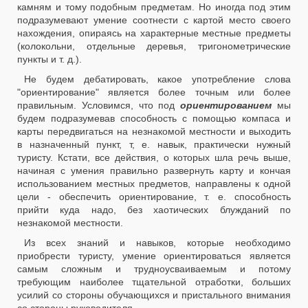
камням и тому подобным предметам. Но иногда под этим
подразумевают умение соотнести с картой место своего
нахождения, опираясь на характерные местные предметы
(колокольни, отдельные деревья, тригонометрические
пункты и т. д.).
Не будем дебатировать, какое употребление слова
"ориентирование" является более точным или более
правильным. Условимся, что под
ориентированием
мы
будем подразумевав способность с помощью компаса и
карты передвигаться на незнакомой местности и выходить
в назначенный пункт, т, е. навык, практически нужный
туристу. Кстати, все действия, о которых шла речь выше,
начиная с умения правильно развернуть карту и кончая
использованием местных предметов, направлены к одной
цели - обеспечить ориентирование, т. е. способность
прийти куда надо, без хаотических блужданий по
незнакомой местности.
Из всех знаний и навыков, которые необходимо
приобрести туристу, умение ориентироваться является
самым сложным и трудноусваиваемым и потому
требующим наиболее тщательной отработки, больших
усилий со стороны обучающихся и пристального внимания