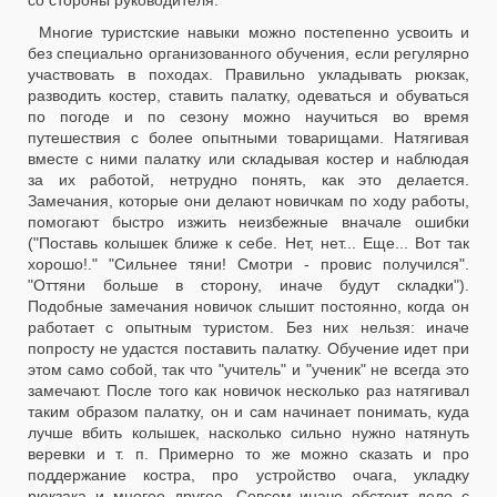
со стороны руководителя.
Многие туристские навыки можно постепенно усвоить и
без специально организованного обучения, если регулярно
участвовать в походах. Правильно укладывать рюкзак,
разводить костер, ставить палатку, одеваться и обуваться
по погоде и по сезону можно научиться во время
путешествия с более опытными товарищами. Натягивая
вместе с ними палатку или складывая костер и наблюдая
за их работой, нетрудно понять, как это делается.
Замечания, которые они делают новичкам по ходу работы,
помогают быстро изжить неизбежные вначале ошибки
("Поставь колышек ближе к себе. Нет, нет... Еще... Вот так
хорошо!." "Сильнее тяни! Смотри - провис получился".
"Оттяни больше в сторону, иначе будут складки").
Подобные замечания новичок слышит постоянно, когда он
работает с опытным туристом. Без них нельзя: иначе
попросту не удастся поставить палатку. Обучение идет при
этом само собой, так что "учитель" и "ученик" не всегда это
замечают. После того как новичок несколько раз натягивал
таким образом палатку, он и сам начинает понимать, куда
лучше вбить колышек, насколько сильно нужно натянуть
веревки и т. п. Примерно то же можно сказать и про
поддержание костра, про устройство очага, укладку
рюкзака и многое другое. Совсем иначе обстоит дело с