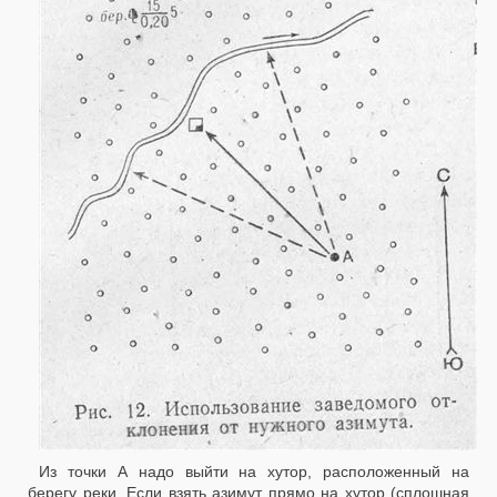
Из точки А надо выйти на хутор, расположенный на
берегу реки. Если взять азимут прямо на хутор (сплошная