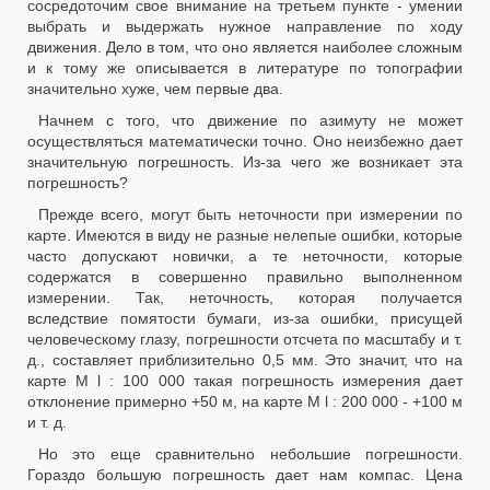
сосредоточим свое внимание на третьем пункте - умении
выбрать и выдержать нужное направление по ходу
движения. Дело в том, что оно является
наиболее сложным
и к тому же описывается в литературе по топографии
значительно хуже, чем первые два.
Начнем с того, что движение по азимуту не может
осуществляться математически точно. Оно неизбежно дает
значительную погрешность. Из-за чего же возникает эта
погрешность?
Прежде всего, могут быть неточности при измерении по
карте. Имеются в виду не разные нелепые ошибки, которые
часто допускают новички, а те неточности, которые
содержатся в совершенно правильно выполненном
измерении. Так, неточность, которая получается
вследствие помятости бумаги, из-за ошибки, присущей
человеческому глазу, погрешности отсчета по масштабу и т.
д., составляет приблизительно 0,5 мм. Это значит, что на
карте M l : 100 000 такая погрешность измерения дает
отклонение примерно +50 м, на карте M l : 200 000 - +100 м
и т. д.
Но это еще сравнительно небольшие погрешности.
Гораздо большую погрешность дает нам компас. Цена