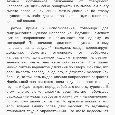
вехами. Допущенное отклонение от требуемого
направления здесь легко обнаружить. На выпавшем снегу
вместо провешенной линии можно движение по створу
осуществлять, наблюдая за оставшейся позади лыжней или
цепочкой следов.
Третий прием - использование товарища для
выдерживания нужного направления. Ведущий намечает
нужное направление и показывает его одному из
товарищей. Тот начинает движение в указанном ему
направлении, а ведущий, находясь сзади, корректирует
движение. Заметить отклонение от требуемого
направления, допущенное идущим впереди человеком,
значительно легче, чем свое собственное. Этот прием
можно считать вариантом движения по створу. Понятно, что
если выслать вперед не одного, а двух-трех человек или
больше, то точность выдерживания направления возрастет.
Наибольшей она окажется, если ведущий станет в конец
группы и будет видеть перед собой всю цепочку туристов. В
этом случае легко заметить сравнительно небольшое
расхождение между требуемым азимутом и направлением,
по которому движется группа. Но практика показала, что
если вперед вышло более двух человек, то ведущему
становится трудно управлять ими. Его часто недослышат,