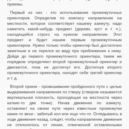
приемы.
Первый из них - это использование промежуточных
ориентиров. Определив по компасу направление на
местности, которое соответствует нашему азимуту, надо
наметить какой-нибудь предмет (дерево, куст и т. п.),
находящийся строго на нужном направлении. Этот
предмет и будет нашим первым промежуточным
ориентиром. Нужно только чтобы ориентир был достаточно
заметным и не терялся из виду при приближении к нему.
Дойдя до первого промежуточного ориентира, таким же
порядком определяют второй промежуточный ориентир и
двигаются, пока не достигнут его. Достигнув второго
промежуточного ориентира, находят себе третий ориентир
и т. д.
Второй прием - провешивание пройденного пути с целью
выдерживания направления по створу (створом называется
вертикальная плоскость, проходящая на местности через
каткие-то две точки). Начав движение по азимуту,
оставляют на своем пути через известные промежутки
какие-то вехи - забитый кол или еще что-то. Оглядываясь в
ходе движения назад, следят, чтобы направление движения
не отклонялось от линии, отмеченной оставленными