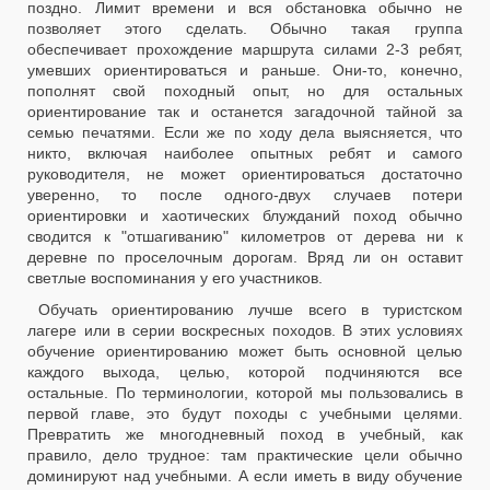
поздно. Лимит времени и вся обстановка обычно не
позволяет этого сделать. Обычно такая группа
обеспечивает прохождение маршрута силами 2-3 ребят,
умевших ориентироваться и раньше. Они-то, конечно,
пополнят свой походный опыт, но для остальных
ориентирование так и останется загадочной тайной за
семью печатями. Если же по ходу дела выясняется, что
никто, включая наиболее опытных ребят и самого
руководителя, не может ориентироваться достаточно
уверенно, то после одного-двух случаев потери
ориентировки и хаотических блужданий поход обычно
сводится к "отшагиванию" километров от дерева ни к
деревне по проселочным дорогам. Вряд ли он оставит
светлые воспоминания у его участников.
Обучать ориентированию лучше всего в туристском
лагере или в серии воскресных походов. В этих условиях
обучение ориентированию может быть основной целью
каждого выхода, целью, которой подчиняются все
остальные. По терминологии, которой мы пользовались в
первой главе, это будут походы с учебными целями.
Превратить же многодневный поход в учебный, как
правило, дело трудное: там практические цели обычно
доминируют над учебными. А если иметь в виду обучение