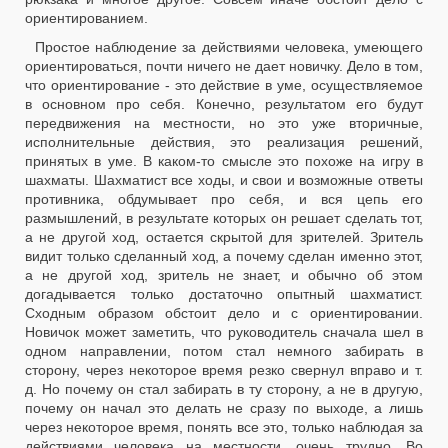
ориентированием.
Простое наблюдение за действиями человека, умеющего
ориентироваться, почти ничего не дает новичку. Дело в том,
что ориентирование - это действие в уме, осуществляемое
в основном про себя. Конечно, результатом его будут
передвижения на местности, но это уже вторичные,
исполнительные действия, это реализация решений,
принятых в уме. В каком-то смысле это похоже на игру в
шахматы. Шахматист все ходы, и свои и возможные ответы
противника, обдумывает про себя, и вся цепь его
размышлений, в результате которых он решает сделать тот,
а не другой ход, остается скрытой для зрителей. Зритель
видит только сделанный ход, а почему сделан именно этот,
а не другой ход, зритель не знает, и обычно об этом
догадывается только достаточно опытный шахматист.
Сходным образом обстоит дело и с ориентировании.
Новичок может заметить, что руководитель сначала шел в
одном направлении, потом стал немного забирать в
сторону, через некоторое время резко свернул вправо и т.
д. Но почему он стал забирать в ту сторону, а не в другую,
почему он начал это делать не сразу по выходе, а лишь
через некоторое время, понять все это, только наблюдая за
действиями человека на местности, очень трудно. Во