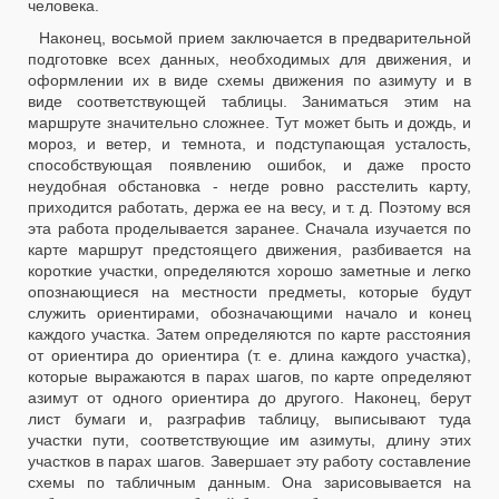
человека.
Наконец, восьмой прием заключается в предварительной
подготовке всех данных, необходимых для движения, и
оформлении их в виде схемы движения по азимуту и в
виде соответствующей таблицы. Заниматься этим на
маршруте значительно сложнее. Тут может быть и дождь, и
мороз, и ветер, и темнота, и подступающая усталость,
способствующая появлению ошибок, и даже просто
неудобная обстановка - негде ровно расстелить карту,
приходится работать, держа ее на весу, и т. д. Поэтому вся
эта работа проделывается заранее. Сначала изучается по
карте маршрут предстоящего движения, разбивается на
короткие участки, определяются хорошо заметные и легко
опознающиеся на местности предметы, которые будут
служить ориентирами, обозначающими начало и конец
каждого участка. Затем определяются по карте расстояния
от ориентира до ориентира (т. е. длина каждого участка),
которые выражаются в парах шагов, по карте определяют
азимут от одного ориентира до другого. Наконец, берут
лист бумаги и, разграфив таблицу, выписывают туда
участки пути, соответствующие им азимуты, длину этих
участков в парах шагов. Завершает эту работу составление
схемы по табличным данным. Она зарисовывается на