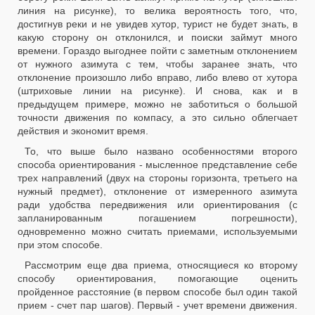
линия на рисунке), то велика вероятность того, что,
достигнув реки и не увидев хутор, турист не будет знать, в
какую сторону он отклонился, и поиски займут много
времени. Гораздо выгоднее пойти с заметным отклонением
от нужного азимута с тем, чтобы заранее знать, что
отклонение произошло либо вправо, либо влево от хутора
(штриховые линии на рисунке). И снова, как и в
предыдущем примере, можно не заботиться о большой
точности движения по компасу, а это сильно облегчает
действия и экономит время.
То, что выше было названо особенностями второго
способа ориентирования - мысленное представление себе
трех направлений (двух на стороны горизонта, третьего на
нужный предмет), отклонение от измеренного азимута
ради удобства передвижения или ориентирования (с
запланированным погашением погрешности),
одновременно можно считать приемами, используемыми
при этом способе.
Рассмотрим еще два приема, относящиеся ко второму
способу ориентирования, помогающие оценить
пройденное расстояние (в первом способе был один такой
прием - счет пар шагов). Первый - учет времени движения.