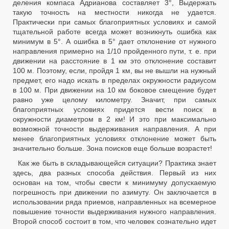
деления компаса Адрианова составляет 3°, Выдержать
такую точность на местности никогда не удается.
Практически при самых благоприятных условиях и самой
тщательной работе всегда может возникнуть ошибка как
минимум в 5°. А ошибка в 5° дает отклонение от нужного
направления примерно на 1/10 пройденного пути, т. е. при
движении на расстояние в 1 км это отклонение составит
100 м. Поэтому, если, пройдя 1 км, вы не вышли на нужный
предмет, его надо искать в пределах окружности радиусом
в 100 м. При движении на 10 км боковое смещение будет
равно уже целому километру. Значит, при самых
благоприятных условиях придется вести поиск в
окружности диаметром в 2 км! И это при максимально
возможной точности выдерживания направления. А при
менее благоприятных условиях отклонение может быть
значительно больше. Зона поисков еще больше возрастет!
Как же быть в складывающейся ситуации? Практика знает
здесь, два разных способа действия. Первый из них
основан на том, чтобы свести к минимуму допускаемую
погрешность при движении по азимуту. Он заключается в
использовании ряда приемов, направленных на всемерное
повышение точности выдерживания нужного направления.
Второй способ состоит в том, что человек сознательно идет