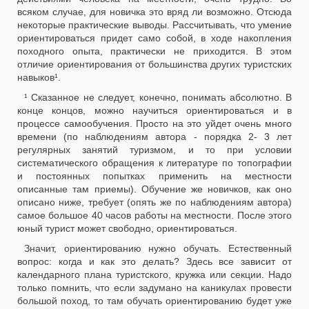
всяком случае, для новичка это вряд ли возможно. Отсюда
некоторые практические выводы. Рассчитывать, что умение
ориентироваться придет само собой, в ходе накопления
походного опыта, практически не приходится. В этом
отличие ориентирования от большинства других туристских
навыков¹.
¹ Сказанное не следует, конечно, понимать абсолютно. В
конце концов, можно научиться ориентироваться и в
процессе самообучения. Просто на это уйдет очень много
времени (по наблюдениям автора - порядка 2- 3 лет
регулярных занятий туризмом, и то при условии
систематического обращения к литературе по топографии
и постоянных попытках применить на местности
описанные там приемы). Обучение же новичков, как оно
описано ниже, требует (опять же по наблюдениям автора)
самое большое
40
часов работы на местности. После этого
юный турист может свободно, ориентироваться.
Значит, ориентированию нужно обучать. Естественный
вопрос: когда и как это делать? Здесь все зависит от
календарного плана туристского, кружка или секции. Надо
только помнить, что если задумано на каникулах провести
большой поход, то там обучать ориентированию будет уже