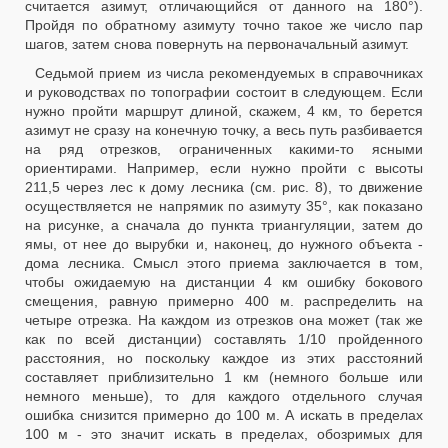
считается азимут, отличающийся от данного на 180°).
Пройдя по обратному азимуту точно такое же число пар
шагов, затем снова повернуть на первоначальный азимут.
Седьмой прием из числа рекомендуемых в справочниках
и руководствах по топографии состоит в следующем. Если
нужно пройти маршрут длиной, скажем, 4 км, то берется
азимут не сразу на конечную точку, а весь путь разбивается
на ряд отрезков, ограниченных какими-то ясными
ориентирами. Например, если нужно пройти с высоты
211,5 через лес к дому лесника (см. рис. 8), то движение
осуществляется не напрямик по азимуту 35°, как показано
на рисунке, а сначала до пункта триангуляции, затем до
ямы, от нее до вырубки и, наконец, до нужного объекта -
дома лесника. Смысл этого приема заключается в том,
чтобы ожидаемую на дистанции 4 км ошибку бокового
смещения, равную примерно 400 м. распределить на
четыре отрезка. На каждом из отрезков она может (так же
как по всей дистанции) составлять 1/10 пройденного
расстояния, но поскольку каждое из этих расстояний
составляет приблизительно 1 км (немного больше или
немного меньше), то для каждого отдельного случая
ошибка снизится примерно до 100 м. А искать в пределах
100 м - это значит искать в пределах, обозримых для