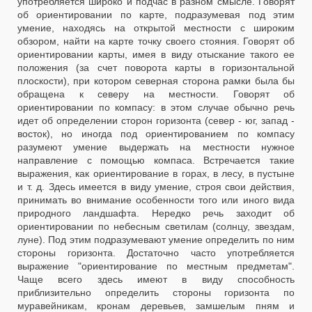
употребляется широко и подчас в разном смысле. Говорят
об ориентировании по карте, подразумевая под этим
умение, находясь на открытой местности с широким
обзором, найти на карте точку своего стояния. Говорят об
ориентировании карты, имея в виду отыскание такого ее
положения (за счет поворота карты в горизонтальной
плоскости), при котором северная сторона рамки была бы
обращена к северу на местности. Говорят об
ориентировании по компасу: в этом случае обычно речь
идет об определении сторон горизонта (север - юг, запад -
восток), но иногда под ориентированием по компасу
разумеют умение выдержать на местности нужное
направление с помощью компаса. Встречается такие
выражения, как ориентирование в горах, в лесу, в пустыне
и т. д. Здесь имеется в виду умение, строя свои действия,
принимать во внимание особенности того или иного вида
природного ландшафта. Нередко речь заходит об
ориентировании по небесным светилам (солнцу, звездам,
луне). Под этим подразумевают умение определить по ним
стороны горизонта. Достаточно часто употребляется
выражение "ориентирование по местным предметам".
Чаще всего здесь имеют в виду способность
приблизительно определить стороны горизонта по
муравейникам, кронам деревьев, замшелым пням и