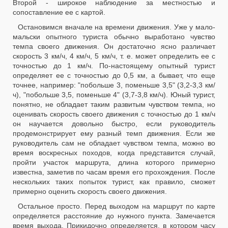
Второй - широкое наблюдение за местностью и
сопоставление ее с картой.
Остановимся вначале на времени движения. Уже у мало-
мальски опытного туриста обычно выработано чувство
темпа своего движения. Он достаточно ясно различает
скорость 3 км/ч, 4 км/ч, 5 км/ч, т. е. может определить ее с
точностью до 1 км/ч. По-настоящему опытный турист
определяет ее с точностью до 0,5 км, а бывает, что еще
точнее, например: "побольше 3, поменьше 3,5" (3,2-3,3 км/
ч), "побольше 3,5, поменьше 4" (3,7-3,8 км/ч). Юный турист,
понятно, не обладает таким развитым чувством темпа, но
оценивать скорость своего движения с точностью до 1 км/ч
он научается довольно быстро, если руководитель
продемонстрирует ему разный темп движения. Если же
руководитель сам не обладает чувством темпа, можно во
время воскресных походов, когда представится случай,
пройти участок маршрута, длина которого примерно
известна, заметив по часам время его прохождения. После
нескольких таких попыток турист, как правило, сможет
примерно оценить скорость своего движения.
Остальное просто. Перед выходом на маршрут по карте
определяется расстояние до нужного пункта. Замечается
время выхода. Прикидочно определяется, в котором часу