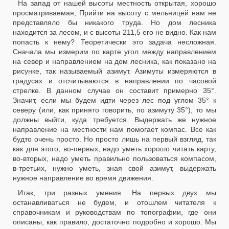
На запад от нашей высоты местность открытая, хорошо
просматриваемая, Прийти на высоту с мельницей нам не
представляло бы никакого труда. Но дом лесника
находится за лесом, и с высоты 211,5 его не видно. Как нам
попасть к нему? Теоретически это задача несложная.
Сначала мы измерим по карте угол между направлением
на север и направлением на дом лесника, как показано на
рисунке, так называемый азимут. Азимуты измеряются в
градусах и отсчитываются в направлении по часовой
стрелке. В данном случае он составит примерно 35°.
Значит, если мы будем идти через лес под углом 35° к
северу (или, как принято говорить, по азимуту 35°), то мы
должны выйти, куда требуется. Выдержать же нужное
направление на местности нам помогает компас. Все как
будто очень просто. Но просто лишь на первый взгляд, так
как для этого, во-первых, надо уметь хорошо читать карту,
во-вторых, надо уметь правильно пользоваться компасом,
в-третьих, нужно уметь, зная свой азимут, выдержать
нужное направление во время движения.
Итак, три разных умения. На первых двух мы
останавливаться не будем, и отошлем читателя к
справочникам и руководствам по топографии, где они
описаны, как правило, достаточно подробно и хорошо. Мы