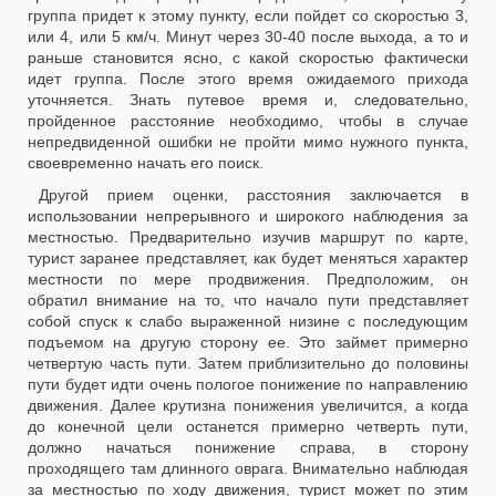
группа придет к этому пункту, если пойдет со скоростью 3,
или 4, или 5 км/ч. Минут через 30-40 после выхода, а то и
раньше становится ясно, с какой скоростью фактически
идет группа. После этого время ожидаемого прихода
уточняется. Знать путевое время и, следовательно,
пройденное расстояние необходимо, чтобы в случае
непредвиденной ошибки не пройти мимо нужного пункта,
своевременно начать его поиск.
Другой прием оценки, расстояния заключается в
использовании непрерывного и широкого наблюдения за
местностью. Предварительно изучив маршрут по карте,
турист заранее представляет, как будет меняться характер
местности по мере продвижения. Предположим, он
обратил внимание на то, что начало пути представляет
собой спуск к слабо выраженной низине с последующим
подъемом на другую сторону ее. Это займет примерно
четвертую часть пути. Затем приблизительно до половины
пути будет идти очень пологое понижение по направлению
движения. Далее крутизна понижения увеличится, а когда
до конечной цели останется примерно четверть пути,
должно начаться понижение справа, в сторону
проходящего там длинного оврага. Внимательно наблюдая
за местностью по ходу движения, турист может по этим