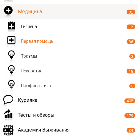
Медицина
32
Гигиена
12
Первая помощь
36
Травмы
3
Лекарства
18
Профилактика
8
Курилка
405
Тесты и обзоры
179
Академия Выживания
34