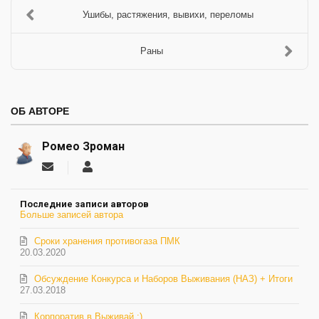
Ушибы, растяжения, вывихи, переломы
Раны
ОБ АВТОРЕ
Ромео Зроман
Подписаться
Ромео
на
Зроман
обновление
Последние записи авторов
автора
Больше записей автора
Сроки хранения противогаза ПМК
20.03.2020
Обсуждение Конкурса и Наборов Выживания (НАЗ) + Итоги
27.03.2018
Корпоратив в Выживай :)