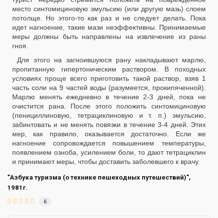
место синтомициновую эмульсию (или другую мазь) слоем
потолще. Но этого-то как раз и не следует делать. Пока
идет нагноение, такие мази неэффективны. Принимаемые
меры должны быть направлены на извлечение из раны
гноя.
Для этого на загноившуюся рану накладывают марлю,
пропитанную гипертоническим раствором. В походных
условиях проще всего приготовить такой раствор, взяв 1
часть соли на 9 частей воды (разумеется, прокипяченной).
Марлю менять ежедневно в течение 2-3 дней, пока не
очистится рана. После этого положить синтомициновую
(пенициллиновую, тетрациклиновую и т. п.) эмульсию,
забинтовать и не менять повязки в течение 3-4 дней. Этих
мер, как правило, оказывается достаточно. Если же
нагноение сопровождается повышением температуры,
появлением озноба, усилением боли, то дают тетрациклин
и принимают меры, чтобы доставить заболевшего к врачу.
"Азбука туризма (о технике пешеходных путешествий)",
1981г.
6