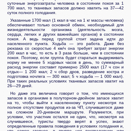
суточные энергозатраты человека в состоянии покоя за 1
700 ккал, то тканевых запасов должно хватить на 37—42
суток полного голодания.
Указанные 1700 ккал (1 ккал в час на 1 кг массы человека)
обеспечивают только основной обмен, необходимый для
жизнедеятельности организма (деятельность мозга,
сердца, легких и других важнейших органов) в состоянии
покоя. А ведь перед группой стоит задача идти до
населенного пункта. Ходьба — это работа. Даже без
рюкзака со скоростью 4 км/ч она требует затрат энергии
200 ккал в час, то есть в 3 раза больше, чем в состоянии
покоя. Поэтому, если группа будет стараться выдерживать
норму не менее 5 ходовых часов в день, то суммарный
расход энергии составит примерно 2500 ккал (17 ч сон и
отдых— 1 200 ккал; 2 ч сбор дров, разведение костра и
подготовка ночлега — 300 ккал; 5 ч ходьба — 1 000 ккал).
При таких реальных условиях тканевых запасов хватит на
26—29 дней.
Но даже эта величина говорит о том, что имеющихся
запасов в организме в полуторном-двойном запасе хватит
на то, чтобы выйти к населенному пункту несмотря па
полное отсутствие продуктов из-за ЧП, случившегося даже
на сложном 20-дневном маршруте. Разумеется, при
условии, что участник остался не один, что, несмотря на
случившееся, туристы твердо верят в успех, знают
определенные правила поведения в условиях голодания и,
что самое главное, в группе нет пострадавших или