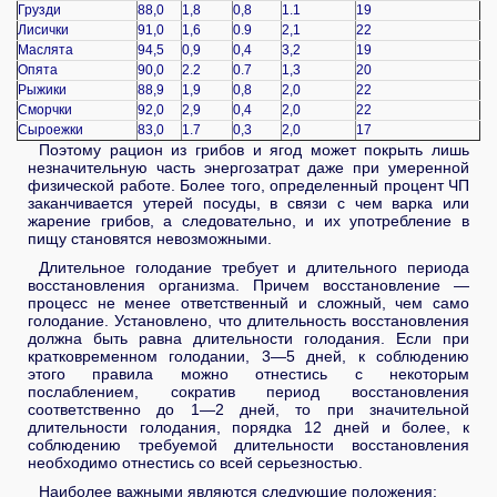
Грузди
88,0
1,8
0,8
1.1
19
Лисички
91,0
1,6
0.9
2,1
22
Маслята
94,5
0,9
0,4
3,2
19
Опята
90,0
2.2
0.7
1,3
20
Рыжики
88,9
1,9
0,8
2,0
22
Сморчки
92,0
2,9
0,4
2,0
22
Сыроежки
83,0
1.7
0,3
2,0
17
Поэтому рацион из грибов и ягод может покрыть лишь
незначительную часть энергозатрат даже при умеренной
физической работе. Более того, определенный процент ЧП
заканчивается утерей посуды, в связи с чем варка или
жарение грибов, а следовательно, и их употребление в
пищу становятся невозможными.
Длительное голодание требует и длительного периода
восстановления организма. Причем восстановление —
процесс не менее ответственный и сложный, чем само
голодание. Установлено, что длительность восстановления
должна быть равна длительности голодания. Если при
кратковременном голодании, 3—5 дней, к соблюдению
этого правила можно отнестись с некоторым
послаблением, сократив период восстановления
соответственно до 1—2 дней, то при значительной
длительности голодания, порядка 12 дней и более, к
соблюдению требуемой длительности восстановления
необходимо отнестись со всей серьезностью.
Наиболее важными являются следующие положения: