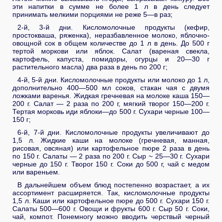
эти напитки в сумме не более 1 л в день следует
принимать мелкими порциями не реже 5—в раз;
2-й, 3-й дни. Кисломолочные продукты (кефир,
простокваша, ряженка), неразбавленное молоко, яблочно-
овощной сок в общем количестве до 1 л в день. До 500 г
тертой моркови или яблок. Салат (вареная свекла,
картофель, капуста, помидоры, огурцы и 20—30 г
растительного масла) два раза в день по 200 г;
4-й, 5-й дни. Кисломолочные продукты или молоко до 1 л,
дополнительно 400—500 мл соков, стакан чая с двумя
ложками варенья. Жидкая гречневая на молоке каша 150—
200 г. Салат — 2 раза по 200 г, мягкий творог 150—200 г.
Тертая морковь иди яблоки—до 500 г. Сухари черные 100—
150 г;
6-й, 7-й дни. Кисломолочные продукты увеличивают до
1,5 л. Жидкие каши на молоке (гречневая, манная,
рисовая, овсяная) или картофельное пюре 2 раза в день
по 150 г. Салаты — 2 раза по 200 г. Сыр ~ 25—30 г. Сухари
черные до 150 г. Творог 150 г. Соки до 500 г, чай с медом
или вареньем.
В дальнейшем объем блюд постепенно возрастает, а их
ассортимент расширяется. Так, кисломолочные продукты
1,5 л. Каши или картофельное пюре до 500 г. Сухари 150 г.
Салаты 500—600 г. Овощи и фрукты 600 г. Сыр 50 г. Соки,
чай, компот. Понемногу можно вводить черствый черный