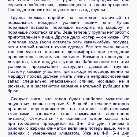
серьезно заболевших, нуждающихся в транспортировке.
Последнее значительно усложнит выход группы.
Группа должна перейти на несколько отличный от
нормальных походных условий режим дня. Лучше
пораньше вставать, пораньше выходить на маршрут и
пораньше ложиться спать. Ведь теперь у группы нет забот с
приготовлением пищи. Другое дело костер — он нужен. Это
и теплая вода (если осталась хоть какая-нибудь посуда),
это и теплый ночлег и сухая одежда. Все это очень важно,
так как чувство теплового дискомфорта при голодании
проявляется значительно сильнее. Возможна простуда, а
лекарства, как и продукты, утеряны. Заболевание же в этих
условиях чрезвычайно затруднит движение группы.
Поэтому каждый участник при выходе непосредственно на
маршрут похода должен иметь личный неприкосновенный
запас специально упакованных спичек, носимых не в
рюкзаке, а в застегнутом кармане нательной рубашки или
брюк.
Следует знать, что голод будет наиболее мучительно
ощущаться лишь в первые 3—5 дней, в течение которых
организм перестраивается на питание собственными
тканевыми запасами (так называемое эндогенное
питание). Отмечается, что основные потери массы тела
при голодании приходятся на 1-й, 2-й дни, причем в
районах с жарким климатом величина потерь выше, чем в
районах с умеренным климатом. Уже на 4-й, 5-й дни