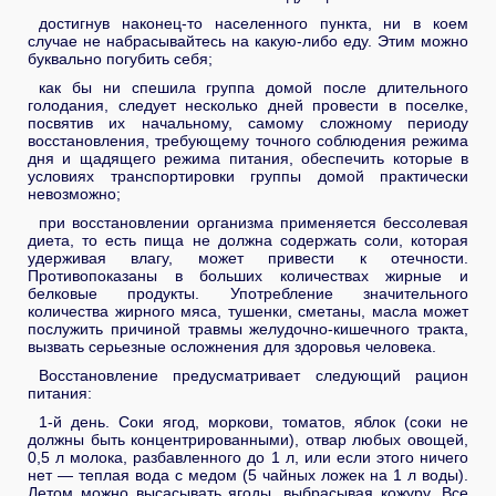
достигнув наконец-то населенного пункта, ни в коем
случае не набрасывайтесь на какую-либо еду. Этим можно
буквально погубить себя;
как бы ни спешила группа домой после длительного
голодания, следует несколько дней провести в поселке,
посвятив их начальному, самому сложному периоду
восстановления, требующему точного соблюдения режима
дня и щадящего режима питания, обеспечить которые в
условиях транспортировки группы домой практически
невозможно;
при восстановлении организма применяется бессолевая
диета, то есть пища не должна содержать соли, которая
удерживая влагу, может привести к отечности.
Противопоказаны в больших количествах жирные и
белковые продукты. Употребление значительного
количества жирного мяса, тушенки, сметаны, масла может
послужить причиной травмы желудочно-кишечного тракта,
вызвать серьезные осложнения для здоровья человека.
Восстановление предусматривает следующий рацион
питания:
1-й день. Соки ягод, моркови, томатов, яблок (соки не
должны быть концентрированными), отвар любых овощей,
0,5 л молока, разбавленного до 1 л, или если этого ничего
нет — теплая вода с медом (5 чайных ложек на 1 л воды).
Летом можно высасывать ягоды, выбрасывая кожуру. Все