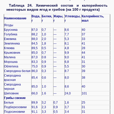
Таблица 24. Химический состав и калорийность
некоторых видов ягод и грибов (на 100 г продукта)
Вода,
Белки,
Жиры,
Углеводы,
Калорийность,
Наименование
г
г
г
г
ккал
Ягоды
Брусника
87,0
0,7
—
8,6
40
Голубика
88,2
1,0
—
7,7
37
Ежевика
88,0
2,0
—
5,3
33
Земляника
84,5
1,8
—
8,1
41
Клюква
89,5
0,5
—
4,8
28
Крыжовник
85,0
0,7
—
9,9
44
Малина
87,0
0.8
—
9,0
41
Морошка
83,3
0,9
—
6,8
31
Облепиха
75,0
0,9
—
5,5
30
Смородина белая
86,0
0,3
—
8.7
39
Смородина
85,4
0,6
—
8,0
38
красная
Смородина
85,0
1.0
—
8,6
40
черная
Шиповник
66,0
1.6
—
24,0
101
Грибы свежие
Белые
89,9
3,2
0,7
1,6
25
Подберезовики
91,6
2,3
0,9
3,7
31
Подосиновики
91,1
3,3
0,5
3.4
31