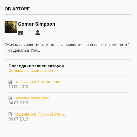
ОБ АВТОРЕ
Gomer Simpson
Подписаться
Gomer
на
Simpson
обновление
"Жизнь начинается там,где заканчивается зона вашего комфорта."
автора
Нил Дональд Уолш
Последние записи авторов
Больше записей автора
огонь ложкой от солнца
19.09.2013
русские готовьтесь
04.07.2013
Кадочников.Русский стиль.
04.07.2013