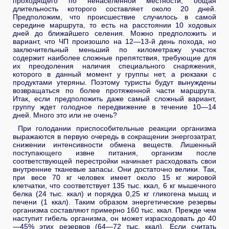
проходящего по ненаселенной местности, общая
длительность которого составляет около 20 дней.
Предположим, что происшествие случилось в самой
середине маршрута, то есть на расстоянии 10 ходовых
дней до ближайшего селения. Можно предположить и
вариант, что ЧП произошло на 12—13-й день похода, но
заключительный меньший по километражу участок
содержит наиболее сложные препятствия, требующие для
их преодоления наличия специального снаряжения,
которого в данный момент у группы нет, а рюкзаки с
продуктами утеряны. Поэтому туристы будут вынуждены
возвращаться по более протяженной части маршрута.
Итак, если предположить даже самый сложный вариант,
группу ждет голодное передвижение в течение 10—14
дней. Много это или не очень?
При голодании приспособительные реакции организма
выражаются в первую очередь в сокращении энергозатрат,
снижении интенсивности обмена веществ. Лишенный
поступающего извне питания, организм после
соответствующей перестройки начинает расходовать свои
внутренние тканевые запасы. Они достаточно велики. Так,
при весе 70 кг человек имеет около 15 кг жировой
клетчатки, что соответствует 135 тыс. ккал, 6 кг мышечного
белка (24 тыс. ккал) и порядка 0,25 кг гликогена мышц и
печени (1 ккал). Таким образом энергетические резервы
организма составляют примерно 160 тыс. ккал. Прежде чем
наступит гибель организма, он может израсходовать до 40
—45% этих резервов (64—72 тыс. ккал). Если считать