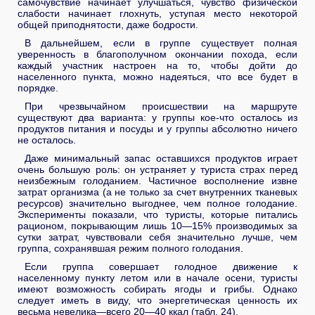
самочувствие начинает улучшаться, чувство физической
слабости начинает глохнуть, уступая место некоторой
общей приподнятости, даже бодрости.
В дальнейшем, если в группе существует полная
уверенность в благополучном окончании похода, если
каждый участник настроен на то, чтобы дойти до
населенного пункта, можно надеяться, что все будет в
порядке.
При чрезвычайном происшествии на маршруте
существуют два варианта: у группы кое-что осталось из
продуктов питания и посуды и у группы абсолютно ничего
не осталось.
Даже минимальный запас оставшихся продуктов играет
очень большую роль: он устраняет у туриста страх перед
неизбежным голоданием. Частичное восполнение извне
затрат организма (а не только за счет внутренних тканевых
ресурсов) значительно выгоднее, чем полное голодание.
Эксперименты показали, что туристы, которые питались
рационом, покрывающим лишь 10—15% производимых за
сутки затрат, чувствовали себя значительно лучше, чем
группа, сохранявшая режим полного голодания.
Если группа совершает голодное движение к
населенному пункту летом или в начале осени, туристы
имеют возможность собирать ягоды и грибы. Однако
следует иметь в виду, что энергетическая ценность их
весьма невелика—всего 20—40 ккал (табл. 24).