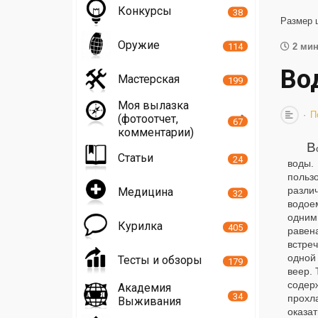
Конкурсы
38
Размер 
Оружие
114
2 мин
Во
Мастерская
199
Моя вылазка
П
(фотоотчет,
67
комментарии)
В
Статьи
24
воды.
польз
разли
Медицина
32
водое
одним
Курилка
405
равен
встре
одной
Тесты и обзоры
179
веер.
содер
Академия
34
прохла
Выживания
оказа