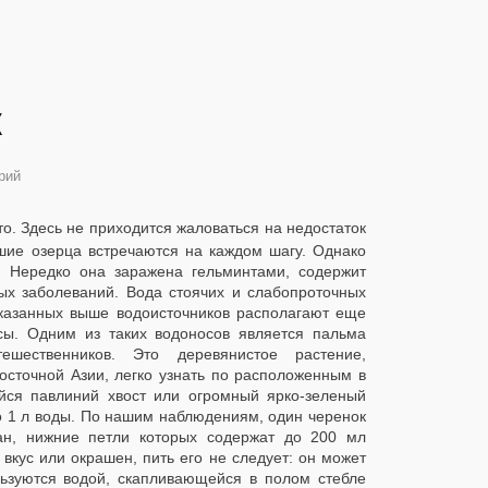
х
рий
о. Здесь не приходится жаловаться на недостаток
ьшие озерца встречаются на каждом шагу. Однако
ю. Нередко она заражена гельминтами, содержит
ых заболеваний. Вода стоячих и слабопроточных
указанных выше водоисточников располагают еще
сы. Одним из таких водоносов является пальма
тешественников. Это деревянистое растение,
осточной Азии, легко узнать по расположенным в
йся павлиний хвост или огромный ярко-зеленый
о 1 л воды. По нашим наблюдениям, один черенок
иан, нижние петли которых содержат до 200 мл
 вкус или окрашен, пить его не следует: он может
ьзуются водой, скапливающейся в полом стебле