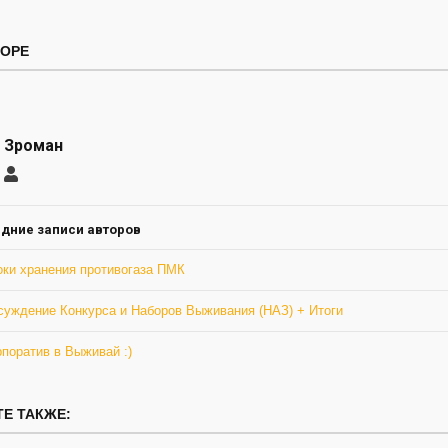
ТОРЕ
 Зроман
саться
Ромео
Зроман
ление
а
дние записи авторов
оки хранения противогаза ПМК
суждение Конкурса и Наборов Выживания (НАЗ) + Итоги
поратив в Выживай :)
Е ТАКЖЕ: