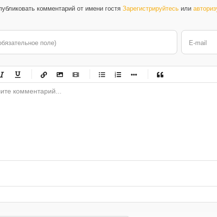
публиковать комментарий от имени гостя
Зарегистрируйтесь
или
авториз
обязательное поле)
E-mail
-
-
-
-
-
-
-
-
-
-
-
-
-
-
-
-
-
-
-
-
-
-
-
-
-
-
-
-
-
-
-
-
-
-
-
-
-
-
-
-
-
-
-
-
-