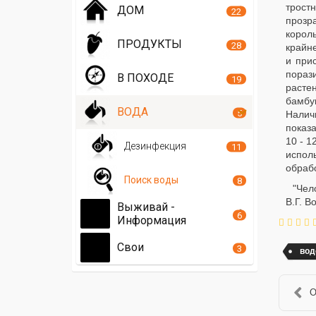
трост
ДОМ
22
прозр
корол
ПРОДУКТЫ
28
крайн
и при
пораз
В ПОХОДЕ
19
расте
бамбук
ВОДА
5
Налич
показ
10 - 1
Дезинфекция
11
испол
обраб
Поиск воды
8
"Чел
В.Г. В
Выживай -
6
Информация
Свои
3
вод
О