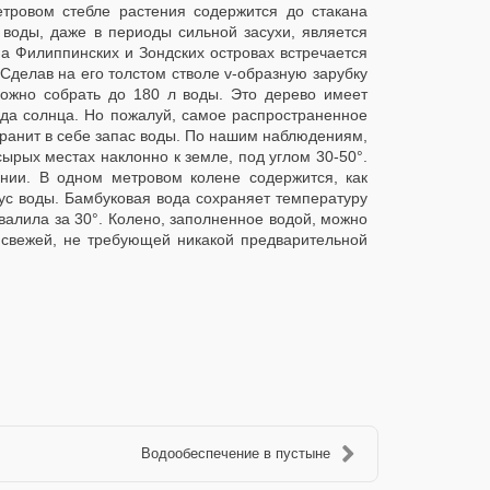
етровом стебле растения содержится до стакана
 воды, даже в периоды сильной засухи, является
а Филиппинских и Зондских островах встречается
Сделав на его толстом стволе v-образную зарубку
можно собрать до 180 л воды. Это дерево имеет
хода солнца. Но пожалуй, самое распространенное
хранит в себе запас воды. По нашим наблюдениям,
сырых местах наклонно к земле, под углом 30-50°.
нии. В одном метровом колене содержится, как
кус воды. Бамбуковая вода сохраняет температуру
евалила за 30°. Колено, заполненное водой, можно
с свежей, не требующей никакой предварительной
Водообеспечение в пустыне