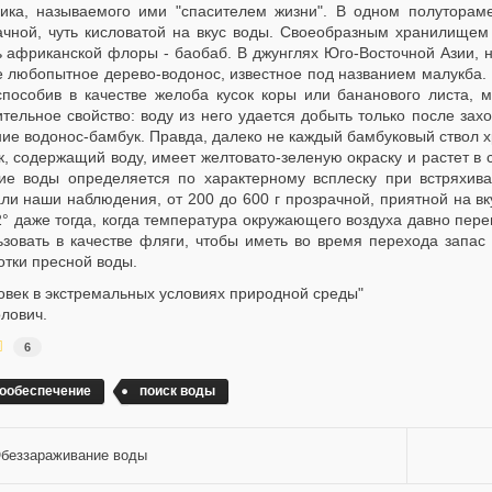
ника, называемого ими "спасителем жизни". В одном полуторам
ачной, чуть кисловатой на вкус воды. Своеобразным хранилищем
ь африканской флоры - баобаб. В джунглях Юго-Восточной Азии, н
е любопытное дерево-водонос, известное под названием малукба. 
способив в качестве желоба кусок коры или бананового листа, 
ительное свойство: воду из него удается добыть только после за
ние водонос-бамбук. Правда, далеко не каждый бамбуковый ствол 
, содержащий воду, имеет желтовато-зеленую окраску и растет в 
ие воды определяется по характерному всплеску при встряхива
али наши наблюдения, от 200 до 600 г прозрачной, приятной на в
2° даже тогда, когда температура окружающего воздуха давно пер
ьзовать в качестве фляги, чтобы иметь во время перехода запа
отки пресной воды.
овек в экстремальных условиях природной среды"
олович.
6
ообеспечение
поиск воды
беззараживание воды