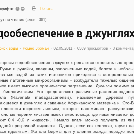
+
–
Печать
шрифта:
ут на чтение
(слов - 381)
дообеспечение в джунгля
оиск воды
Ромео Зроман
02.05.2011
6589 просмотров
0 коммента
опросы водообеспечения в джунглях решаются относительно прост
 Ручьи и ручейки, впадины, заполненные водой, болота и небол
оваться водой из таких источников приходится с осторожность
чные патогенные микроорганизмы - возбудители тяжелых кишечн
мов имеет высокое органическое загрязнение. Джунгли помимо 
 -биологическим. Его представляют различные растения-водоно
ала (Ravenala madagascariensis), называемая деревом пу
чающееся в джунглях и саваннах Африканского материка и Юго-В
 плоскости широким листьям, которые напоминают распустивши
 Толстые черенки листьев имеют вместилища, где накапливается д
жит 0,4 -0,6 л жидкости. Немало влаги можно получить из л
дной прозрачной жидкости . Однако, если сок тепловат, горчит на
ться ядовитым. Жители Бирмы для утоления жажды нередко пол