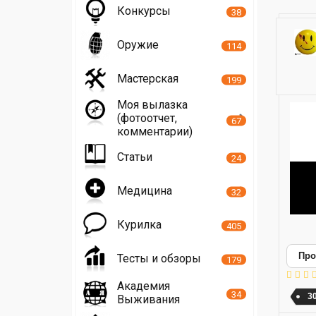
Конкурсы
38
Оружие
114
Мастерская
199
Моя вылазка
(фотоотчет,
67
комментарии)
Статьи
24
Медицина
32
Курилка
405
Про
Тесты и обзоры
179
Академия
34
3
Выживания