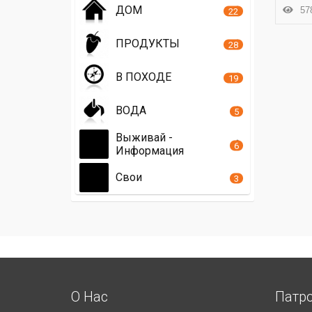
ДОМ
578
22
ПРОДУКТЫ
28
В ПОХОДЕ
19
ВОДА
5
Выживай -
6
Информация
Свои
3
О Нас
Патр