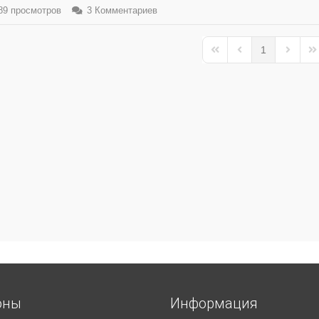
9 просмотров
3 Комментариев
1
First Page
Previous Page
Next Pa
La
оны
Информация