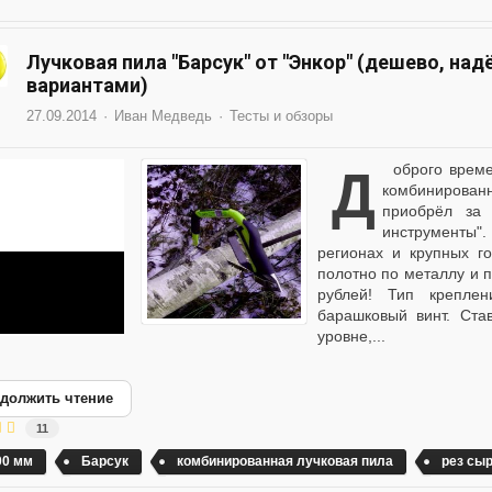
Лучковая пила "Барсук" от "Энкор" (дешево, над
вариантами)
27.09.2014
Иван Медведь
Тесты и обзоры
Доброго времени суток, камарады! Как и обещал даю обзор
комбинированн
приобрёл за 
инструменты"
регионах и крупных г
полотно по металлу и 
рублей! Тип крепле
барашковый винт. Ста
уровне,...
должить чтение
11
00 мм
Барсук
комбинированная лучковая пила
рез сы