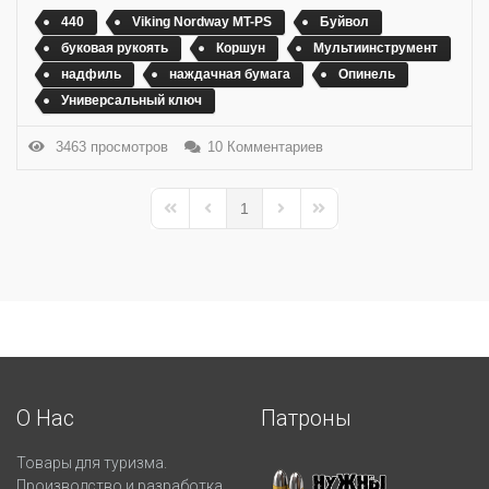
440
Viking Nordway MT-PS
Буйвол
буковая рукоять
Коршун
Мультиинструмент
надфиль
наждачная бумага
Опинель
Универсальный ключ
3463 просмотров
10 Комментариев
1
First Page
Previous Page
Next Page
Last Page
О Нас
Патроны
Товары для туризма.
Производство и разработка