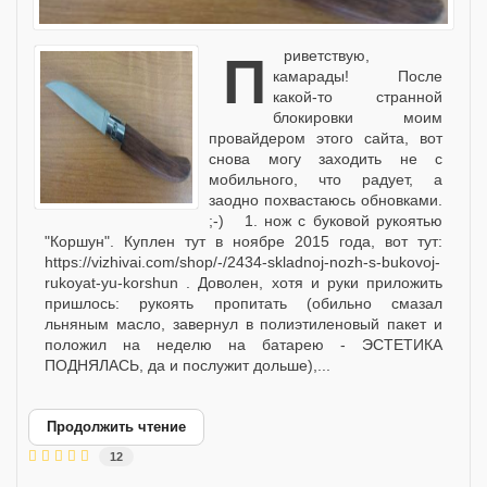
Приветствую,
камарады! После
какой-то странной
блокировки моим
провайдером этого сайта, вот
снова могу заходить не с
мобильного, что радует, а
заодно похвастаюсь обновками.
;-) 1. нож с буковой рукоятью
"Коршун". Куплен тут в ноябре 2015 года, вот тут:
https://vizhivai.com/shop/-/2434-skladnoj-nozh-s-bukovoj-
rukoyat-yu-korshun . Доволен, хотя и руки приложить
пришлось: рукоять пропитать (обильно смазал
льняным масло, завернул в полиэтиленовый пакет и
положил на неделю на батарею - ЭСТЕТИКА
ПОДНЯЛАСЬ, да и послужит дольше),...
Продолжить чтение
12