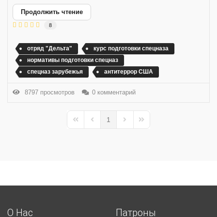
Продолжить чтение
8
отряд "Дельта"
курс подготовки спецназа
нормативы подготовки спецназ
спецназ зарубежья
антитеррор США
8797 просмотров
0 комментарий
1
First Page
Previous Page
Next Page
Last Page
О Нас
Патроны