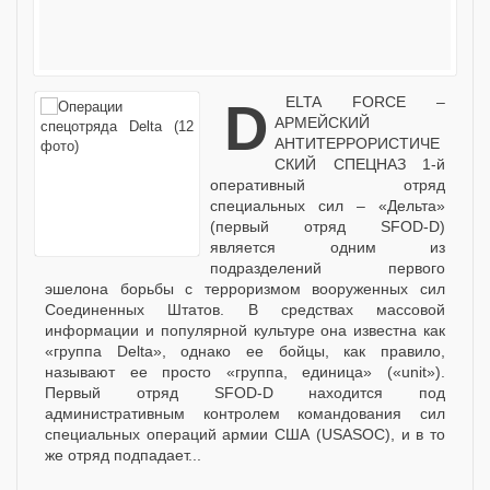
DELTA FORCE –
АРМЕЙСКИЙ
АНТИТЕРРОРИСТИЧЕ
СКИЙ СПЕЦНАЗ 1-й
оперативный отряд
специальных сил – «Дельта»
(первый отряд SFOD-D)
является одним из
подразделений первого
эшелона борьбы с терроризмом вооруженных сил
Соединенных Штатов. В средствах массовой
информации и популярной культуре она известна как
«группа Delta», однако ее бойцы, как правило,
называют ее просто «группа, единица» («unit»).
Первый отряд SFOD-D находится под
административным контролем командования сил
специальных операций армии США (USASOC), и в то
же отряд подпадает...