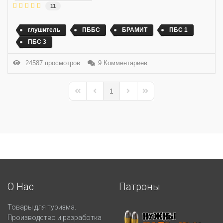
11
глушитель
ПББС
БРАМИТ
ПБС 1
ПБС 3
24587 просмотров
9 Комментариев
1
First Page
Previous Page
Next Page
Last Page
О Нас
Патроны
Товары для туризма.
Производство и разработка