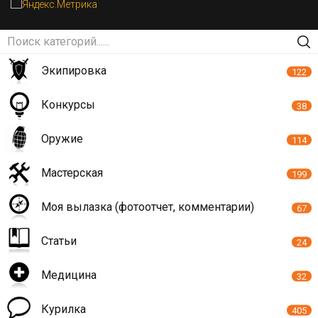
Экипировка
122
Конкурсы
38
Оружие
114
Мастерская
199
Моя вылазка (фотоотчет, комментарии)
67
Статьи
24
Медицина
32
Курилка
405