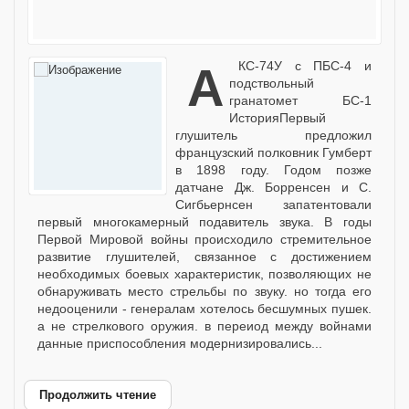
АКС-74У с ПБС-4 и
подствольный
гранатомет БС-1
ИсторияПервый
глушитель предложил
французский полковник Гумберт
в 1898 году. Годом позже
датчане Дж. Борренсен и С.
Сигбьернсен запатентовали
первый многокамерный подавитель звука. В годы
Первой Мировой войны происходило стремительное
развитие глушителей, связанное с достижением
необходимых боевых характеристик, позволяющих не
обнаруживать место стрельбы по звуку. но тогда его
недооценили - генералам хотелось бесшумных пушек.
а не стрелкового оружия. в переиод между войнами
данные приспособления модернизировались...
Продолжить чтение