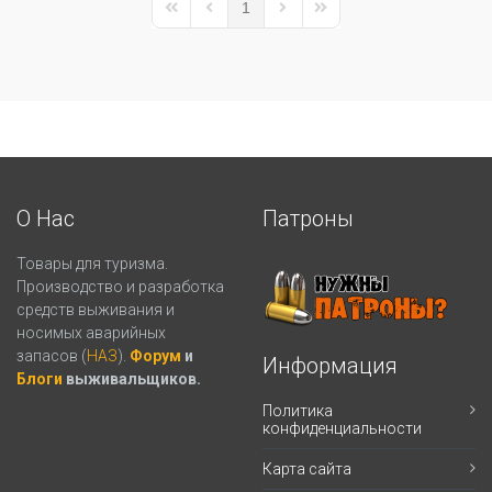
1
First Page
Previous Page
Next Page
Last Page
О Нас
Патроны
Товары для туризма.
Производство и разработка
средств выживания и
носимых аварийных
запасов (
НАЗ
).
Форум
и
Информация
Блоги
выживальщиков.
Политика
конфиденциальности
Карта сайта