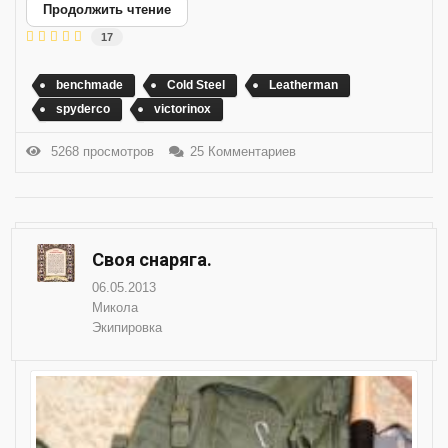
Продолжить чтение
17
benchmade
Cold Steel
Leatherman
spyderco
victorinox
5268 просмотров
25 Комментариев
Своя снаряга.
06.05.2013
Микола
Экипировка