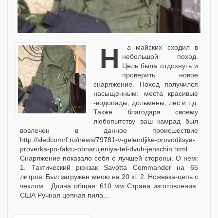
На майских сходил в
небольшой поход.
Цель была отдохнуть и
проверить новое
снаряжение. Поход получился
насыщенным: места красивые
-водопады, дольмены, лес и т.д.
Также благодаря своему
любопытству ваш камрад был
вовлечен в данное происшествие
http://sledcomrf.ru/news/79781-v-gelendjike-provoditsya-
proverka-po-faktu-obnarujeniya-tel-dvuh-jenschin.html
Снаряжение показало себя с лучшей стороны. О нем:
1. Тактический рюкзак Savotta Commander на 65
литров. Был загружен мною на 20 кг. 2. Ножевка-цепь с
чехлом. Длина общая: 610 мм Страна изготовления:
США Ручная цепная пила...