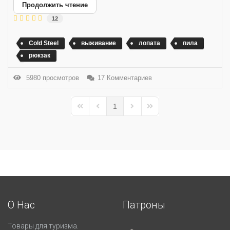
Продолжить чтение
12
Cold Steel
выживание
лопата
пила
рюкзак
5980 просмотров
17 Комментариев
1
First Page
Previous Page
Next Page
Last Page
О Нас
Патроны
Товары для туризма.