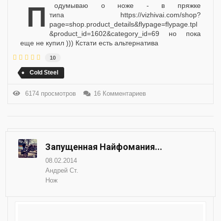
Подумываю о ноже - в пряжке
типа https://vizhivai.com/shop?
page=shop.product_details&flypage=flypage.tpl
&product_id=1602&category_id=69 но пока
еще не купил ))) Кстати есть альтернатива
10
Cold Steel
6174 просмотров
16 Комментариев
Запущенная Найфомания...
08.02.2014
Андрей Ст.
Нож