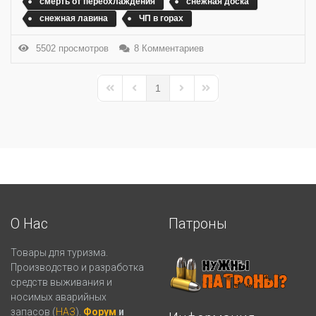
смерть от переохлаждения
снежная доска
снежная лавина
ЧП в горах
5502 просмотров
8 Комментариев
1
First Page
Previous Page
Next Page
Last Page
О Нас
Патроны
Товары для туризма.
Производство и разработка
средств выживания и
носимых аварийных
запасов (
НАЗ
).
Форум
и