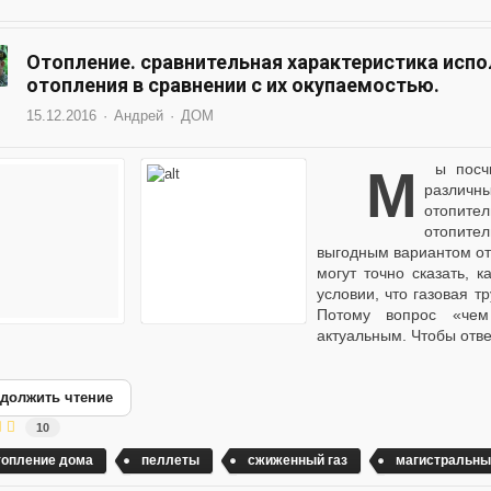
Отопление. сравнительная характеристика исп
отопления в сравнении с их окупаемостью.
15.12.2016
Андрей
ДОМ
Мы посчитали стоимость получения 1 кВт·ч тепла из
различн
отопит
отопите
выгодным вариантом от
могут точно сказать, 
условии, что газовая т
Потому вопрос «чем
актуальным. Чтобы ответ
должить чтение
10
топление дома
пеллеты
сжиженный газ
магистральны