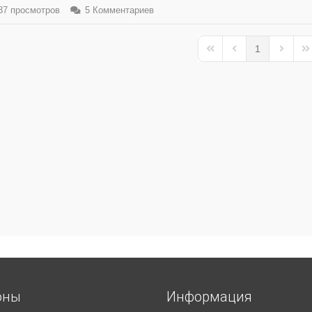
7 просмотров
5 Комментариев
1
First Page
Previous Page
Next Pa
La
оны
Информация