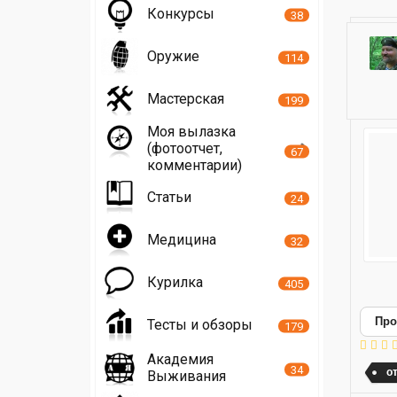
Конкурсы
38
Оружие
114
Мастерская
199
Моя вылазка
(фотоотчет,
67
комментарии)
Статьи
24
Медицина
32
Курилка
405
Про
Тесты и обзоры
179
Академия
34
о
Выживания