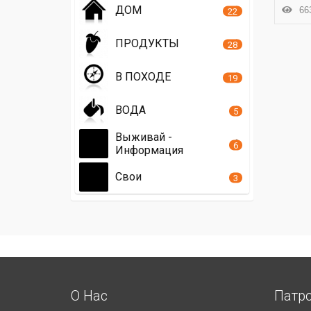
ДОМ
663
22
ПРОДУКТЫ
28
В ПОХОДЕ
19
ВОДА
5
Выживай -
6
Информация
Свои
3
О Нас
Патр