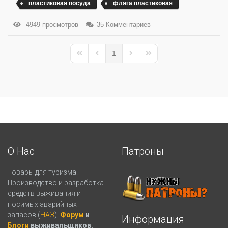
пластиковая посуда
фляга пластиковая
4949 просмотров
35 Комментариев
1
First Page
Previous Page
Next Page
Last Page
О Нас
Патроны
Товары для туризма.
Производство и разработка
средств выживания и
носимых аварийных
запасов (
НАЗ
).
Форум
и
Информация
Блоги
выживальщиков.