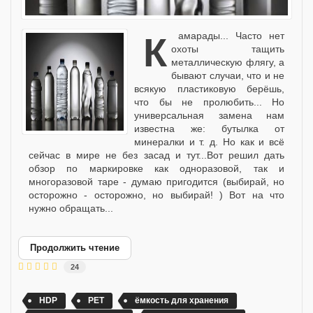
Камарады... Часто нет
охоты тащить
металлическую флягу, а
бывают случаи, что и не
всякую пластиковую берёшь,
что бы не пролюбить... Но
универсальная замена нам
известна же: бутылка от
минералки и т. д. Но как и всё
сейчас в мире не без засад и тут...Вот решил дать
обзор по маркировке как одноразовой, так и
многоразовой таре - думаю пригодится (выбирай, но
осторожно - осторожно, но выбирай! ) Вот на что
нужно обращать...
Продолжить чтение
24
HDP
PET
ёмкость для хранения