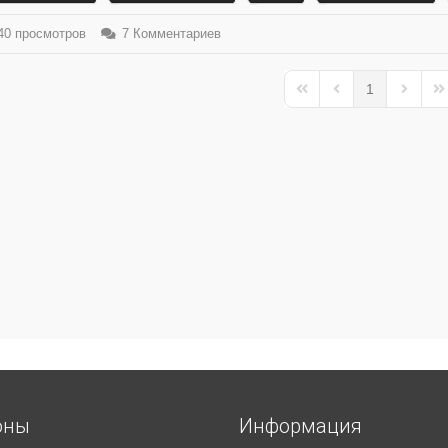
0 просмотров
7 Комментариев
1
First Page
Previous Page
Next Pa
La
оны
Информация