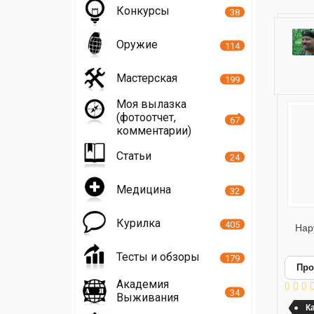
Конкурсы
38
Оружие
114
Мастерская
199
Моя вылазка
(фотоотчет,
67
комментарии)
Статьи
24
Медицина
32
Курилка
405
Нар
Тесты и обзоры
179
Про
Академия
34
Выживания
К