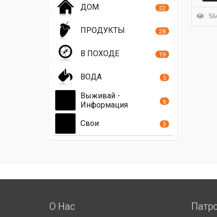
ДОМ
22
564
ПРОДУКТЫ
28
В ПОХОДЕ
19
ВОДА
5
Выживай -
6
Информация
Свои
3
О Нас
Патр