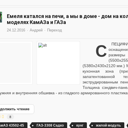
Емеля катался на печи, а мы в доме - дом на к
моделях КамАЗа и ГАЗа
24.12.2016
Андрей
Переход
СПЕЦИФИКАЦИЯжилого модуля и дополнительного
оснащени
размер
(5500х2
(5380х2430х2120 мм.) М
кухонная зона (пр
запатентованной 
экструдированным пен
Толщина сэндвич-пане
ужняя и внутренняя обшивка - из гладкого армированного пластика.
должить чтение
8
амАЗ 43502-45
ГАЗ-3308 Садко
кунг
жилой модуль