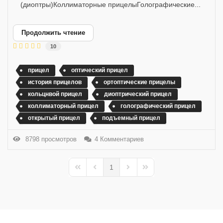
(диоптры)Коллиматорные прицелыГолографические...
Продолжить чтение
10
прицел
оптический прицел
история прицелов
ортоптические прицелы
кольцнвой прицел
диоптрический прицел
коллиматорный прицел
голографический прицел
открытый прицел
подъемный прицел
8798 просмотров
4 Комментариев
1
First Page
Previous Page
Next Page
Last Page