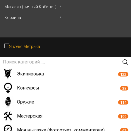
Магазин (личный Кабинет)
Корзина
Экипировка
122
Конкурсы
38
Оружие
114
Мастерская
199
Моя вылазка (фотоотчет, комментарии)
67