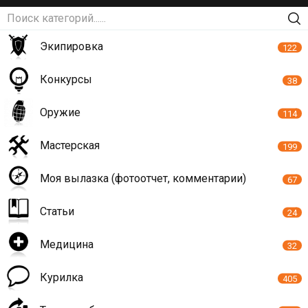
Экипировка
122
Конкурсы
38
Оружие
114
Мастерская
199
Моя вылазка (фотоотчет, комментарии)
67
Статьи
24
Медицина
32
Курилка
405