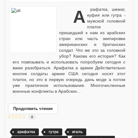
Арафатка, шемаг,
куфия или гутра -
мужской головной
платок
пришедший к нам из арабских
стран или часть экипировки
американских и британских
солдат. Что же это за головной
убор? Какова его история? Как
его повязывать и использовать попробуем сегодня с
вами разобраться. Арафатка а армии Действительно
многие солдаты армии США сегодня носят этот
платок, но это в первую очередь дань моде а потом
уже практичное использование. Многочисленные
военные конфликты в Арабских...
Продолжить чтение
8
арафатка
гутра
игаль