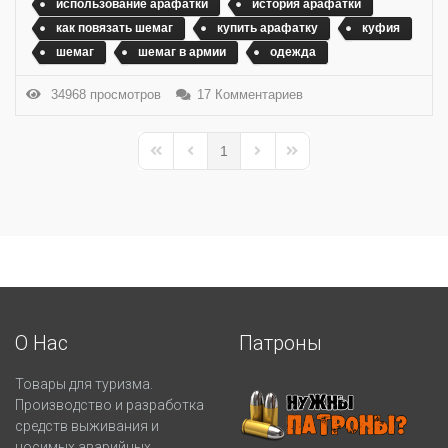
использование арафатки
история арафатки
как повязать шемаг
купить арафатку
куфия
шемаг
шемаг в армии
одежда
34968 просмотров
17 Комментариев
1
First Page
Previous Page
Next Page
Last Page
О Нас
Патроны
Товары для туризма.
Производство и разработка
средств выживания и
носимых аварийных