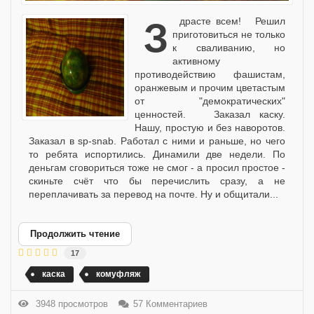
Здрасте всем! Решил
приготовиться не только
к сваливанию, но
активному
противодействию фашистам,
оранжевым и прочим цветастым
от "демократических"
ценностей. Заказал каску.
Нашу, простую и без наворотов.
Заказал в sp-snab. Работал с ними и раньше, но чего
то ребята испортились. Динамили две недели. По
деньгам сговориться тоже не смог - а просил простое -
скиньте счёт что бы перечислить сразу, а не
переплачивать за перевод на почте. Ну и общитали...
Продолжить чтение
17
каска
комуфляж
3948 просмотров
57 Комментариев