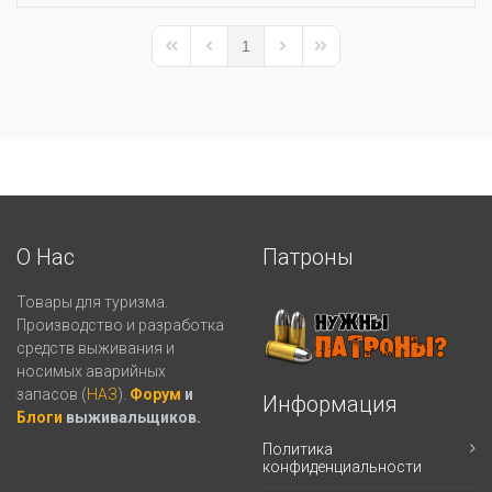
1
First Page
Previous Page
Next Page
Last Page
О Нас
Патроны
Товары для туризма.
Производство и разработка
средств выживания и
носимых аварийных
запасов (
НАЗ
).
Форум
и
Информация
Блоги
выживальщиков.
Политика
конфиденциальности