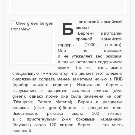
Британский армейский
рюкзак
«Берген» изготовлен
прочной армейской
кордуры (1000 cordura).
Она не намокает
и не утежеляет вес рюкзака,
а так же оставляет содержимое
сухим. Так же, ткань имеет
специальную IRR-пропитку, что делает этот элемент
снаряжения солдата менее заметным ночью в ПНВ
(прибор ночного видения). Изначально, бергены
выпускались в расцветке «зеленая олива» (olive
green), однако позже она была заменена на dpm
(Disruptive Pattern Material). Берген в расцветке
«олива» (olive green):берген в расцветке dpm:
Вместимость рюкзака около 100 литров,
а с пристегнутыми 2-мя боковыми карманами
(daysack) около 120 литров. Берген — это часть
основной...