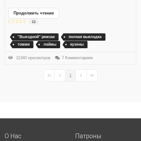
Продолжить чтение
12
"Выездной" рюкзак
полная выкладка
томми
лаймы
кузены
11340 просмотров
7 Комментариев
1
First Page
Previous Page
Next Page
Last Page
О Нас
Патроны