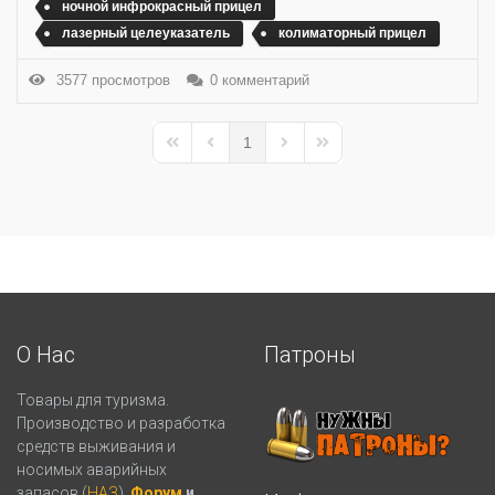
ночной инфрокрасный прицел
лазерный целеуказатель
колиматорный прицел
3577 просмотров
0 комментарий
1
First Page
Previous Page
Next Page
Last Page
О Нас
Патроны
Товары для туризма.
Производство и разработка
средств выживания и
носимых аварийных
запасов (
НАЗ
).
Форум
и