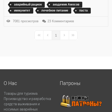
аварийный рацион
академик Амосов
иммунитет
лечебное питание
паста
7081 просмотров
23 Комментариев
1
First Page
Previous Page
Next Page
Last Page
О Нас
Патроны
Товары для туризма.
Производство и разработка
средств выживания и
носимых аварийных