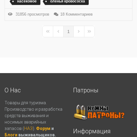
насекомое
оленья кровососка
31856 просмотров
18 Комментариев
1
First Page
Previous Page
Next Page
Last Page
О Нас
Патроны
Товары для туризма.
Производство и разработка
средств выживания и
носимых аварийных
запасов (
НАЗ
).
Форум
и
Информация
Блоги
выживальщиков.