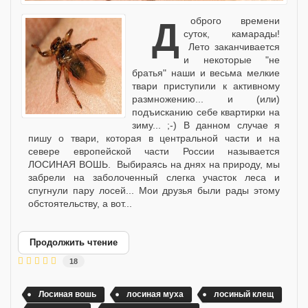
Доброго времени
суток, камарады!
Лето заканчивается
и некоторые "не
братья" наши и весьма мелкие
твари приступили к активному
размножению... и (или)
подъисканию себе квартирки на
зиму... ;-) В данном случае я
пишу о твари, которая в центральной части и на
севере европейской части России называется
ЛОСИНАЯ ВОШЬ. Выбираясь на днях на природу, мы
забрели на заболоченный слегка участок леса и
спугнули пару лосей... Мои друзья были рады этому
обстоятельству, а вот...
Продолжить чтение
18
Лосиная вошь
лосиная муха
лосиный клещ