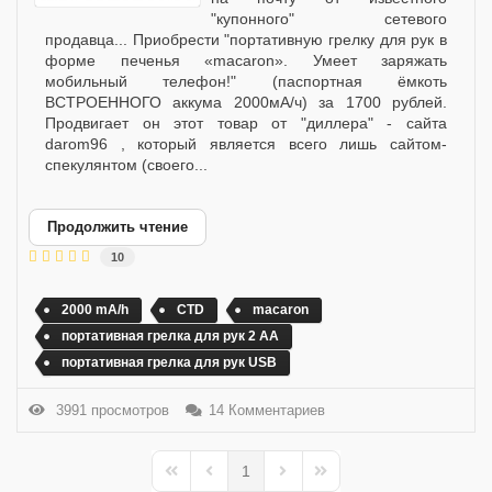
"купонного" сетевого
продавца... Приобрести "портативную грелку для рук в
форме печенья «macaron». Умеет заряжать
мобильный телефон!" (паспортная ёмкоть
ВСТРОЕННОГО аккума 2000мА/ч) за 1700 рублей.
Продвигает он этот товар от "диллера" - сайта
darom96 , который является всего лишь сайтом-
спекулянтом (своего...
Продолжить чтение
10
2000 mA/h
CTD
macaron
портативная грелка для рук 2 АА
портативная грелка для рук USB
3991 просмотров
14 Комментариев
1
First Page
Previous Page
Next Page
Last Page