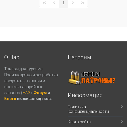
1
First Page
Previous Page
Next Page
Last Page
О Нас
Патроны
Товары для туризма.
Производство и разработка
средств выживания и
носимых аварийных
запасов (
НАЗ
).
Форум
и
Информация
Блоги
выживальщиков.
Политика
конфиденциальности
Карта сайта