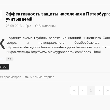
Эффективность защиты населения в Петербург
учитываем!!!
28.09.2013
Грю
О Выживании
ынешнего Санкт-Петербургского (Питерского, Ленинградского)
метро, и потенциального бомбоубежища. 
http://www.alexeygoncharov.com/alexeygoncharov.com_spb_
инфа(схемы)= http://www.alexeygoncharov.com/index1.html
12
етро
9 просмотров
5 Комментариев
1
First Page
Previous Page
Next Pa
La