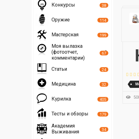
Конкурсы
38
Оружие
114
Мастерская
199
Моя вылазка
Картинка-схема глубины заложения станций н
(фотоотчет,
67
комментарии)
Статьи
24
Медицина
М
32
508
Курилка
405
Тесты и обзоры
179
Академия
34
Выживания