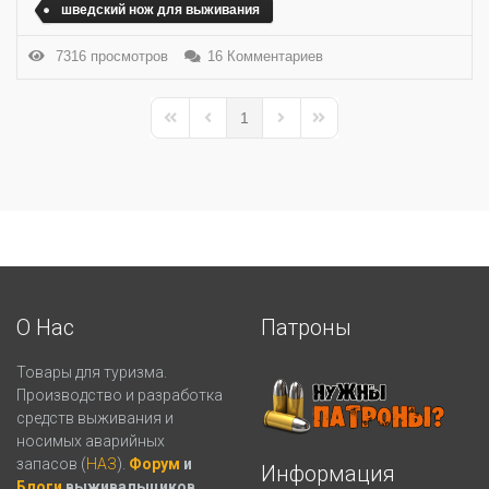
шведский нож для выживания
7316 просмотров
16 Комментариев
1
First Page
Previous Page
Next Page
Last Page
О Нас
Патроны
Товары для туризма.
Производство и разработка
средств выживания и
носимых аварийных
запасов (
НАЗ
).
Форум
и
Информация
Блоги
выживальщиков.