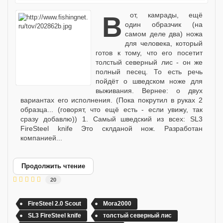
Вот, камрады, ещё
один образчик (на
самом деле два) ножа
для человека, который
готов к тому, что его посетит
толстый северный лис - он же
полный песец. То есть речь
пойдёт о шведском ноже для
выживания. Вернее: о двух
вариантах его исполнения. (Пока покрутил в руках 2
образца... (говорят, что ещё есть - если увижу, так
сразу добавлю)) 1. Самый шведский из всех: SL3
FireSteel knife Это склданой нож. Разработан
компанией...
Продолжить чтение
20
FireSteel 2.0 Scout
Mora2000
SL3 FireSteel knife
толстый северный лис