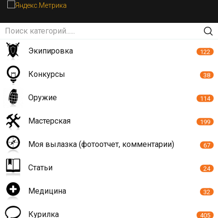
Экипировка
122
Конкурсы
38
Оружие
114
Мастерская
199
Моя вылазка (фотоотчет, комментарии)
67
Статьи
24
Медицина
32
Курилка
405