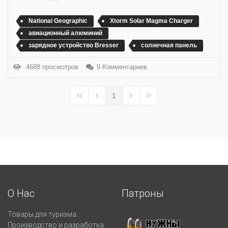
National Geographic
Xtorm Solar Magma Charger
авиационный алюминий
зарядное устройство Bresser
солнечная панель
4688 просмотров
9 Комментариев
1
First Page
Previous Page
Next Page
Last Page
О Нас
Патроны
Товары для туризма.
Производство и разработка