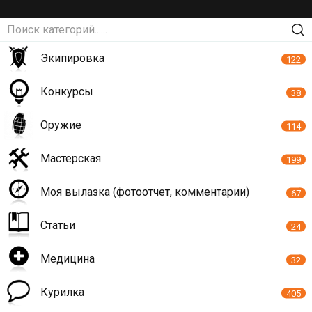
Экипировка
122
Конкурсы
38
Оружие
114
Мастерская
199
Моя вылазка (фотоотчет, комментарии)
67
Статьи
24
Медицина
32
Курилка
405