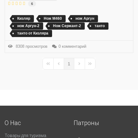
6
Кизляр
Нож M460
нож Аргун
нож Аргун-2
Нож Сержант-2
танто
танто от Кизляра
8308 просмотров
0 комментарий
1
First Page
Previous Page
Next Page
Last Page
О Нас
Патроны
Товары для туризма.