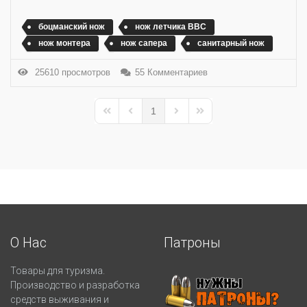
боцманский нож
нож летчика ВВС
нож монтера
нож сапера
санитарный нож
25610 просмотров
55 Комментариев
1
First Page
Previous Page
Next Page
Last Page
О Нас
Патроны
Товары для туризма.
Производство и разработка
средств выживания и