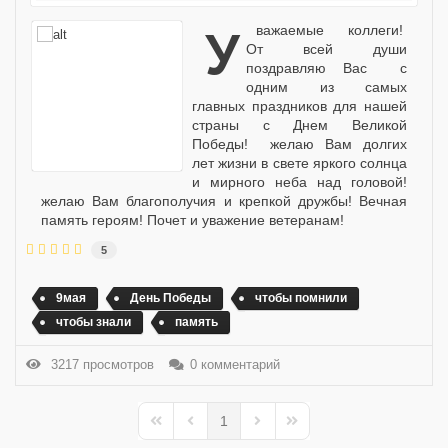
Уважаемые коллеги!
От всей души
поздравляю Вас с
одним из самых
главных праздников для нашей
страны с Днем Великой
Победы! желаю Вам долгих
лет жизни в свете яркого солнца
и мирного неба над головой!
желаю Вам благополучия и крепкой дружбы! Вечная
память героям! Почет и уважение ветеранам!
5
9мая
День Победы
чтобы помнили
чтобы знали
память
3217 просмотров
0 комментарий
1
First Page
Previous Page
Next Page
Last Page