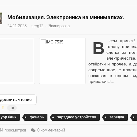
Мобилизация. Электроника на минималках.
24.11.2023
serg12
Экипировка
Всем привет! Когда выложил набор связиста электрика, в
голову пришл
слегка за пол
электричестве
отвёртки и прочее, а 
современное, с пласти
совковая в одном ви
приволочь!...
должить чтение
10
ауэр банк
фонарь
зарядное устройство
зарядка
4 просмотров
0 комментарий