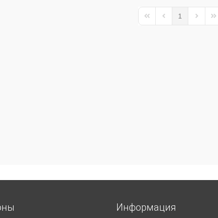
1
First Page
Previous Page
Next Pa
La
оны
Информация