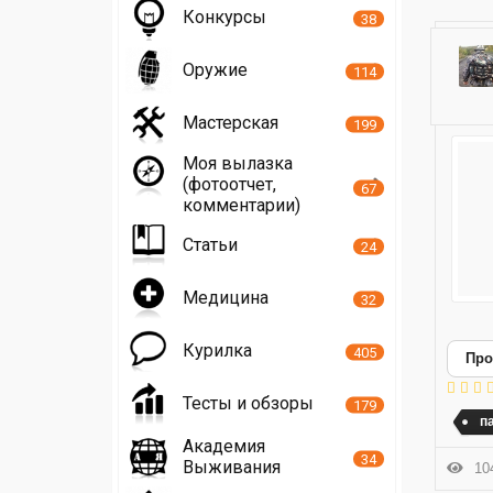
Конкурсы
38
Оружие
114
Мастерская
199
Моя вылазка
(фотоотчет,
67
комментарии)
Статьи
24
Медицина
32
Курилка
405
Про
Тесты и обзоры
179
п
Академия
34
Выживания
104