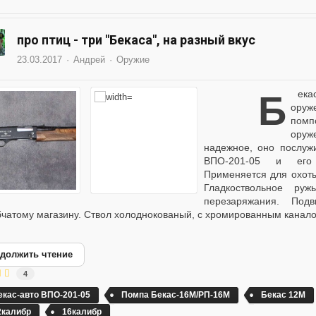
про птиц - три "Бекаса", на разный вкус
23.03.2017
Андрей
Оружие
Бекас 12М — помповое ружье Вятско-Полянского
оруж
помп
оруж
надежное, оно послуж
ВПО-201-05 и его
Применяется для охот
Гладкоствольное ру
перезаряжания. Под
бчатому магазину. Ствол холоднокованый, с хромированным каналом
должить чтение
4
екас-авто ВПО-201-05
Помпа Бекас-16М/РП-16М
Бекас 12М
2калибр
16калибр