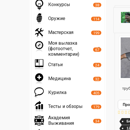
Конкурсы
38
Оружие
114
Мастерская
199
Моя вылазка
(фотоотчет,
67
комментарии)
Статьи
24
Медицина
32
тру
Курилка
405
Про
Тесты и обзоры
179
Академия
34
Б
Выживания
1