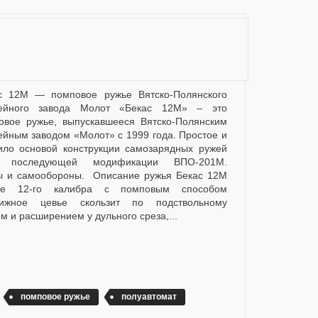
ейного завода Молот «Бекас 12М» – это
овое ружье, выпускавшееся Вятско-Полянским
ейным заводом «Молот» с 1999 года. Простое и
ило основой конструкции самозарядных ружей
 последующей модификации ВПО-201М.
ы и самообороны. Описание ружья Бекас 12М
жье 12-го калибра с помповым способом
вижное цевье скользит по подствольному
 и расширением у дульного среза,...
помповое ружье
полуавтомат