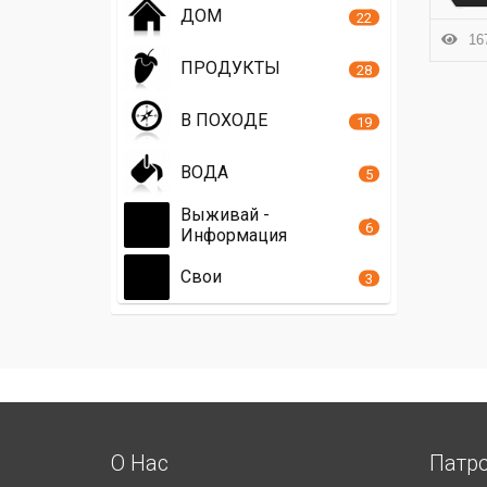
ДОМ
22
167
ПРОДУКТЫ
28
В ПОХОДЕ
19
ВОДА
5
Выживай -
6
Информация
Свои
3
О Нас
Патр