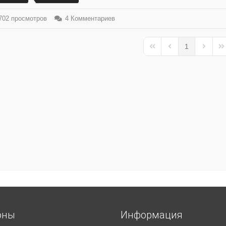
02 просмотров
4 Комментариев
1
First Page
Previous Page
Next Pa
La
оны
Информация