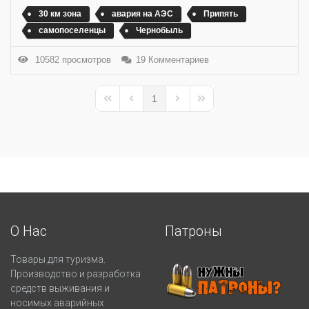
30 км зона
авария на АЭС
Припять
самопоселенцы
Чернобыль
10582 просмотров
19 Комментариев
1
First Page
Previous Page
Next Page
Last Page
О Нас
Патроны
Товары для туризма.
Производство и разработка
средств выживания и
носимых аварийных